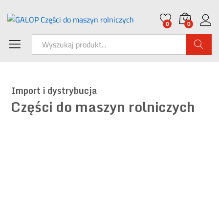
0
0
Wyszukaj
I
m
p
o
r
t
i
d
y
s
t
r
y
b
u
c
j
a
Części do maszyn rolniczych