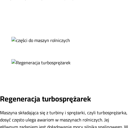
Regeneracja turbosprężarek
Maszyna składająca się z turbiny i sprężarki, czyli turbosprężarka,
dosyć często ulega awariom w maszynach rolniczych. Jej
głównym zadaniem jest doładowanie mocy silnika spalinowego. W