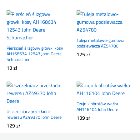
Tuleja metalowo-gumowa
podsiewacza AZ54780
Pierścień ślizgowy głowki kosy
AH168634 12543 John Deere
125
zł
Schumacher
13
zł
Czujnik obrotów wałka
AH116104 John Deere
Uszczelniacz przekładni
rewersu AZ49370 John Deere
139
zł
129
zł