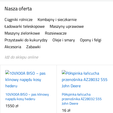
Nasza oferta
Ciągniki rolnicze
Kombajny i sieczkarnie
Ładowarki teleskopowe
Maszyny uprawowe
Maszyny zielonkowe
Rozsiewacze
Przystawki do kukurydzy
Oleje i smary
Opony i felgi
Akcesoria
Zabawki
Idź do sklepu online
10VX00A BISO – pas klinowy
Półspinka łańcucha
napędu kosy hederu
przenośnika AZ28032 S55
John Deere
1550
zł
16
zł