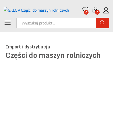
0
0
Wyszukaj
I
m
p
o
r
t
i
d
y
s
t
r
y
b
u
c
j
a
Części do maszyn rolniczych