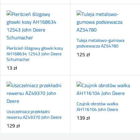
Tuleja metalowo-gumowa
podsiewacza AZ54780
Pierścień ślizgowy głowki kosy
AH168634 12543 John Deere
125
zł
Schumacher
13
zł
Czujnik obrotów wałka
AH116104 John Deere
Uszczelniacz przekładni
rewersu AZ49370 John Deere
139
zł
129
zł