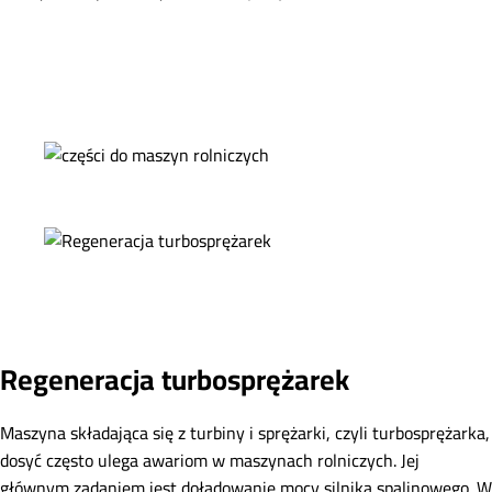
Regeneracja turbosprężarek
Maszyna składająca się z turbiny i sprężarki, czyli turbosprężarka,
dosyć często ulega awariom w maszynach rolniczych. Jej
głównym zadaniem jest doładowanie mocy silnika spalinowego. W