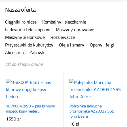
Nasza oferta
Ciągniki rolnicze
Kombajny i sieczkarnie
Ładowarki teleskopowe
Maszyny uprawowe
Maszyny zielonkowe
Rozsiewacze
Przystawki do kukurydzy
Oleje i smary
Opony i felgi
Akcesoria
Zabawki
Idź do sklepu online
10VX00A BISO – pas klinowy
Półspinka łańcucha
napędu kosy hederu
przenośnika AZ28032 S55
John Deere
1550
zł
16
zł