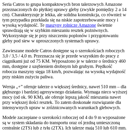
Seria Catros to grupa kompaktowych bron talerzowych Amazone
przeznaczonych do płytkiej uprawy gleby (zwykle pomiędzy 2 a 14
cm). Charakteryzuje je lekka, ale solidna konstrukcja, co również w
tym przypadku przekłada się na niskie zapotrzebowanie mocy i
wysoką wydajność. Te
maszyny rolnicze Amazone
świetnie
sprawdzają się w szybkim mieszaniu resztek pożniwnych.
Wykorzystuje się je przy niszczeniu poplonów i przygotowaniu
gleby pod siew w uproszczonych systemach uprawy.
Zawieszane modele Catros dostępne są o szerokościach roboczych
3,0 / 3,5 / 4,0 m. Przeznacza się je przede wszystkim do pracy z
ciągnikami już od 75 KM. Wyposażono je w talerze o średnicy 460
mm, dostępne z uzębieniem drobnym lub grubym. Prędkość
robocza maszyny sięga 18 km/h, pozwalając na wysoką wydajność
przy niskim zużyciu paliwa.
Wersja „+” oferuje talerze o większej średnicy, nawet 510 mm – dla
głębszego i bardziej agresywnego działania. Wymaga nieco wyższej
mocy (od ok. 90 KM), ale oferuje lepszą jakość mieszania nawet
przy większej ilości resztek. To zatem doskonałe rozwiązanie dla
intensywnych upraw w zróżnicowanych warunkach glebowych.
Modele zaczepiane o szerokości roboczej od 4 do 9 m wyposażone
są w system składania do transportu oraz oś jezdną umieszczoną
centralnie (2TS) lub z tyłu (2TX). Ich talerze mają 510 lub 610 mm.