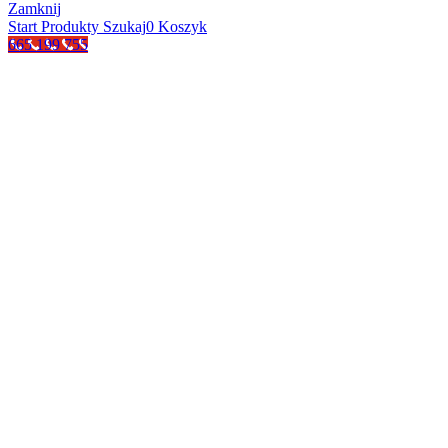
Zamknij
Start
Produkty
Szukaj
0
Koszyk
665 199 755