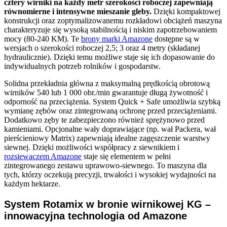
cztery wirniki na każdy metr szerokości roboczej zapewniają
równomierne i intensywne mieszanie gleby.
Dzięki kompaktowej
konstrukcji oraz zoptymalizowanemu rozkładowi obciążeń maszyna
charakteryzuje się wysoką stabilnością i niskim zapotrzebowaniem
mocy (80-240 KM). Te
brony marki Amazone
dostępne są w
wersjach o szerokości roboczej 2,5; 3 oraz 4 metry (składanej
hydraulicznie). Dzięki temu możliwe staje się ich dopasowanie do
indywidualnych potrzeb rolników i gospodarstw.
Solidna przekładnia główna z maksymalną prędkością obrotową
wirników 540 lub 1 000 obr./min gwarantuje długą żywotność i
odporność na przeciążenia. System Quick + Safe umożliwia szybką
wymianę zębów oraz zintegrowaną ochronę przed przeciążeniami.
Dodatkowo zęby te zabezpieczono również sprężynowo przed
kamieniami. Opcjonalne wały doprawiające (np. wał Packera, wał
pierścieniowy Matrix) zapewniają idealne zagęszczenie warstwy
siewnej. Dzięki możliwości współpracy z siewnikiem i
rozsiewaczem Amazone
staje się elementem w pełni
zintegrowanego zestawu uprawowo-siewnego. To maszyna dla
tych, którzy oczekują precyzji, trwałości i wysokiej wydajności na
każdym hektarze.
System Rotamix w bronie wirnikowej KG –
innowacyjna technologia od Amazone