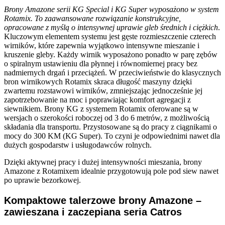
Brony Amazone serii KG Special i KG Super wyposażono w system
Rotamix. To zaawansowane rozwiązanie konstrukcyjne,
opracowane z myślą o intensywnej uprawie gleb średnich i ciężkich
.
Kluczowym elementem systemu jest gęste rozmieszczenie czterech
wirników, które zapewnia wyjątkowo intensywne mieszanie i
kruszenie gleby. Każdy wirnik wyposażono ponadto w parę zębów
o spiralnym ustawieniu dla płynnej i równomiernej pracy bez
nadmiernych drgań i przeciążeń. W przeciwieństwie do klasycznych
bron wirnikowych Rotamix skraca długość maszyny dzięki
zwartemu rozstawowi wirników, zmniejszając jednocześnie jej
zapotrzebowanie na moc i poprawiając komfort agregacji z
siewnikiem. Brony KG z systemem Rotamix oferowane są w
wersjach o szerokości roboczej od 3 do 6 metrów, z możliwością
składania dla transportu. Przystosowane są do pracy z ciągnikami o
mocy do 300 KM (KG Super). To czyni je odpowiednimi nawet dla
dużych gospodarstw i usługodawców rolnych.
Dzięki aktywnej pracy i dużej intensywności mieszania, brony
Amazone z Rotamixem idealnie przygotowują pole pod siew nawet
po uprawie bezorkowej.
Kompaktowe talerzowe brony Amazone –
zawieszana i zaczepiana seria Catros