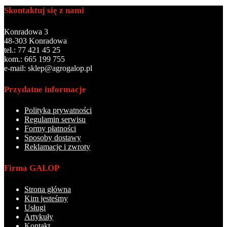
Skontaktuj się z nami
Konradowa 3
48-303 Konradowa
tel.: 77 421 45 25
kom.: 665 199 755
e-mail: sklep@agrogalop.pl
Przydatne informacje
Polityka prywatności
Regulamin serwisu
Formy płatności
Sposoby dostawy
Reklamacje i zwroty
Firma GALOP
Strona główna
Kim jesteśmy
Usługi
Artykuły
Kontakt