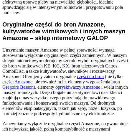
efektywną uprawę gleby na niewielkiej głębokości, idealnie
sprawdzając się w intensywnym rolnictwie i przygotowaniu pola
pod siew.
Oryginalne części do bron Amazone,
kultywatorów wirnikowych i innych maszyn
Amazone – sklep internetowy GALOP
Utrzymanie maszyn Amazone w pełnej sprawności wymaga
stosowania wyłącznie oryginalnych części zamiennych. W naszym
sklepie internetowym oferujemy szeroki wybór oryginalnych części
do bron wirnikowych KE, KG, KX, bron talerzowych Catros,
CombiDisc, a także kultywatorów, siewników i rozsiewaczy
Amazone. Oferujemy zatem oryginalne
części do bron
(nie tylko
części Amazone
, ale również m.in. elementy wyposażenia
bron
Gregoire Besson
), elementy
opryskiwaczy Amazone
i wielu innych
maszyn rolniczych. Dzięki bogatemu asortymentowi nasi klienci
znajdują u nas wszystko, czego potrzebują do prawidłowego
funkcjonowania i konserwacji swoich maszyn. Od drobnych
elementów eksploatacyjnych, takich jak zęby, noże i łożyska, po
bardziej złożone podzespoły hydrauliczne czy elektroniczne.
Zapewniamy wyłącznie oryginalne części Amazone, co gwarantuje
ich najwyższą jakość, pełną kompatybilność z maszynami