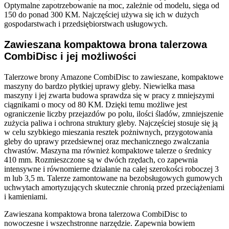
Optymalne zapotrzebowanie na moc, zależnie od modelu, sięga od
150 do ponad 300 KM. Najczęściej używa się ich w dużych
gospodarstwach i przedsiębiorstwach usługowych.
Zawieszana kompaktowa brona talerzowa
CombiDisc i jej możliwości
Talerzowe brony Amazone CombiDisc to zawieszane, kompaktowe
maszyny do bardzo płytkiej uprawy gleby. Niewielka masa
maszyny i jej zwarta budowa sprawdza się w pracy z mniejszymi
ciągnikami o mocy od 80 KM. Dzięki temu możliwe jest
ograniczenie liczby przejazdów po polu, ilości śladów, zmniejszenie
zużycia paliwa i ochrona struktury gleby. Najczęściej stosuje się ją
w celu szybkiego mieszania resztek pożniwnych, przygotowania
gleby do uprawy przedsiewnej oraz mechanicznego zwalczania
chwastów. Maszyna ma również kompaktowe talerze o średnicy
410 mm. Rozmieszczone są w dwóch rzędach, co zapewnia
intensywne i równomierne działanie na całej szerokości roboczej 3
m lub 3,5 m. Talerze zamontowane na bezobsługowych gumowych
uchwytach amortyzujących skutecznie chronią przed przeciążeniami
i kamieniami.
Zawieszana kompaktowa brona talerzowa CombiDisc to
nowoczesne i wszechstronne narzędzie. Zapewnia bowiem