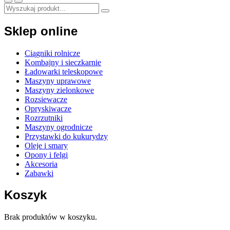
Sklep online
Ciągniki rolnicze
Kombajny i sieczkarnie
Ładowarki teleskopowe
Maszyny uprawowe
Maszyny zielonkowe
Rozsiewacze
Opryskiwacze
Rozrzutniki
Maszyny ogrodnicze
Przystawki do kukurydzy
Oleje i smary
Opony i felgi
Akcesoria
Zabawki
Koszyk
Brak produktów w koszyku.