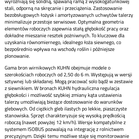
wyróżniają się solidną, spawaną ramą z wysokogatunkowej
stali, odporną na skręcanie i przeciążenia. Zastosowanie
bezobsługowych łożysk i amortyzowanych uchwytów talerzy
minimalizuje przestoje serwisowe. Optymalna geometria
elementów roboczych zapewnia stałą głębokość pracy oraz
dokładne mieszanie resztek pożniwnych. To kluczowe dla
uzyskania równomiernego, idealnego łoża siewnego, co
bezpośrednio wpływa na wschody roślin i późniejsze
plonowanie.
Gama bron wirnikowych KUHN obejmuje modele o
szerokościach roboczych od 2,50 do 6 m. Występują w wersji
sztywnej lub składanej. Mogą pracować solo bądź w zestawie
z siewnikiem. W bronach KUHN hydrauliczna regulacja
głębokości i możliwość szybkiej zmiany kąta ustawienia
talerzy umożliwiają bieżące dostosowanie do warunków
glebowych. Od ciężkich gleb ilastych po lekkie, piaszczyste
stanowiska. Sprzęt charakteryzuje się wysoką prędkością
roboczą (nawet powyżej 12 km/h). Wersje kompatybilne z
systemem ISOBUS pozwalają na integrację z rolnictwem
precyzyjnym. Dzięki temu możliwe staje się monitorowanie