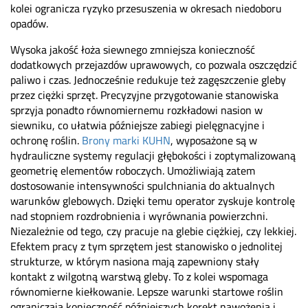
kolei ogranicza ryzyko przesuszenia w okresach niedoboru
opadów.
Wysoka jakość łoża siewnego zmniejsza konieczność
dodatkowych przejazdów uprawowych, co pozwala oszczędzić
paliwo i czas. Jednocześnie redukuje też zagęszczenie gleby
przez ciężki sprzęt. Precyzyjne przygotowanie stanowiska
sprzyja ponadto równomiernemu rozkładowi nasion w
siewniku, co ułatwia późniejsze zabiegi pielęgnacyjne i
ochronę roślin.
Brony marki KUHN
, wyposażone są w
hydrauliczne systemy regulacji głębokości i zoptymalizowaną
geometrię elementów roboczych. Umożliwiają zatem
dostosowanie intensywności spulchniania do aktualnych
warunków glebowych. Dzięki temu operator zyskuje kontrolę
nad stopniem rozdrobnienia i wyrównania powierzchni.
Niezależnie od tego, czy pracuje na glebie ciężkiej, czy lekkiej.
Efektem pracy z tym sprzętem jest stanowisko o jednolitej
strukturze, w którym nasiona mają zapewniony stały
kontakt z wilgotną warstwą gleby. To z kolei wspomaga
równomierne kiełkowanie. Lepsze warunki startowe roślin
ograniczają konieczność późniejszych korekt nawożenia i