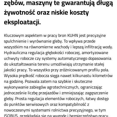
zębów, maszyny te gwarantują długą
żywotność oraz niskie koszty
eksploatacji.
Kluczowym aspektem w pracy bron KUHN jest precyzyjne
spulchnienie i wyrównanie gleby. To wpływa przede
wszystkim na równomierne wschody i lepszą infiltrację wody.
Hydrauliczna regulacja głębokości roboczej, amortyzowane
uchwyty robocze czy systemy automatycznego dopasowania
do ukształtowania terenu umożliwiają utrzymanie stałej
jakości pracy. To wszystko przy zróżnicowanym profilu pola.
Wysoka prędkość robocza sięga nawet kilkunastu kilometrów
na godzinę. Pozwala zatem na szybkie i skuteczne
wykonywanie zabiegów agrotechnicznych, ograniczając
jednocześnie liczbę przejazdów i zmniejszając zagęszczenie
gleby. Prosta regulacja elementów roboczych, łatwy dostęp
do punktów serwisowych oraz kompatybilność z
nowoczesnymi systemami rolnictwa precyzyjnego, w tym
ISOBUS, przekładają się na wygodę i bezpieczeństwo pracy.