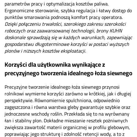
parametrów pracy i optymalizacja kosztów paliwa.
Ergonomiczne sterowanie, szybka regulacja i łatwy dostęp do
punktów smarowania podnoszą komfort pracy operatora.
Dzięki połączeniu trwałości, szerokiego zakresu szerokości
roboczych oraz zaawansowanej technologii, brony KUHN
doskonale sprawdzają się w każdych warunkach, zapewniając
gospodarstwu długoterminowe korzyści w postaci wyższych
plonów i niższych kosztów eksploatacji.
Korzyści dla użytkownika wynikające z
precyzyjnego tworzenia idealnego łoża siewnego
Precyzyjne tworzenie idealnego łoża siewnego przynosi
rolnikowi wymierne korzyści zarówno w krótkiej, jak i długiej
perspektywie. Równomiernie spulchniona, odpowiednio
zagęszczona i równa warstwa gleby gwarantuje szybkie oraz
jednoczesne wschody roślin. Przekłada się to na wyrównany
łan i stabilny plon. Dokładne mieszanie resztek pożniwnych
zwiększa zawartość materii organicznej w profilu glebowym,
poprawiając jego strukturę i zdolność retencji wody, a to z