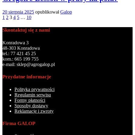
20 sierpnia 2025
opublikował
Galop
1
2
3
4
5
…
10
Skontaktuj się z nami
Konradowa 3
48-303 Konradowa
tel.: 77 421 45 25
kom.: 665 199 755
e-mail: sklep@agrogalop.pl
Przydatne informacje
Polityka prywatności
Regulamin serwisu
Formy płatności
Sposoby dostawy
Reklamacje i zwroty
Firma GALOP