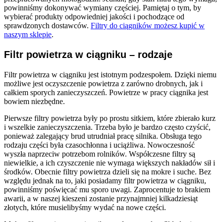
powinniśmy dokonywać wymiany częściej. Pamiętaj o tym, by
wybierać produkty odpowiedniej jakości i pochodzące od
sprawdzonych dostawców.
Filtry do ciągników możesz kupić w
naszym sklepie
.
Filtr powietrza w ciągniku – rodzaje
Filtr powietrza w ciągniku jest istotnym podzespołem. Dzięki niemu
możliwe jest oczyszczenie powietrza z zarówno drobnych, jak i
całkiem sporych zanieczyszczeń. Powietrze w pracy ciągnika jest
bowiem niezbędne.
Pierwsze filtry powietrza były po prostu sitkiem, które zbierało kurz
i wszelkie zanieczyszczenia. Trzeba było je bardzo często czyścić,
ponieważ zalegający brud utrudniał pracę silnika. Obsługa tego
rodzaju części była czasochłonna i uciążliwa. Nowoczesność
wyszła naprzeciw potrzebom rolników. Współczesne filtry są
niewielkie, a ich czyszczenie nie wymaga większych nakładów sił i
środków. Obecnie filtry powietrza dzieli się na mokre i suche. Bez
względu jednak na to, jaki posiadamy filtr powietrza w ciągniku,
powinniśmy poświęcać mu sporo uwagi. Zaprocentuje to brakiem
awarii, a w naszej kieszeni zostanie przynajmniej kilkadziesiąt
złotych, które musielibyśmy wydać na nowe części.