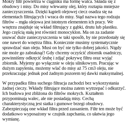
Mokry filtr powietrza w ciągniku ma formę walca. Składa się z
obudowy i misy. Do misy wlewamy olej, który roztapia mniejsze
zanieczyszczenia. Dzięki kąpieli olejowej ciecz osadza się na
elementach filtrujących i wraca do misy. Stąd nazwa tego rodzaju
filtrów – mgła olejowa jest istotnym elementem ich pracy. We
wnętrzu znajduje się wkład filtrujący z gąbki, drutu lub plastiku.
Jego częścią stałą jest również monocyklon. Ma on za zadanie
usuwać duże zanieczyszczenia w taki sposób, by nie przedostały się
one nawet do wnętrza filtra. Koniecznie musimy systematycznie
sprawdzać stan oleju. Musi on być nie tylko dobrej jakości. Nigdy
nie może go zabraknąć! Gdy chcemy oczyścić zbiornik osadniczy,
powinniśmy odkręcić śrubę i zdjąć pokrywę filtru oraz wyjąć
zbiornik. Myjemy go wyłącznie w oleju silnikowym. Pracując w
dużym zapyleniu, możemy wlać do misy aż 75 cm3 oleju, nie
przekraczając jednak pod żadnym pozorem tej dawki maksymalnej.
W przypadku filtra suchego filtracja zachodzi bez wykorzystania
żadnej cieczy. Wkłady filtrujące można zatem wytrzepać i odkurzyć.
Ich budowa jest zbliżona do filtrów mokrych. Kształtem
przypominają walec, ale nie posiadają misy. Cechą
charakterystyczną jest siatka i gumowe brzegi obudowy.
Zabezpieczają one wkład filtra przed zassaniem. Filtr ten może być
dodatkowo wyposażony w czujnik zapchania, co ułatwia jego
wymianę.