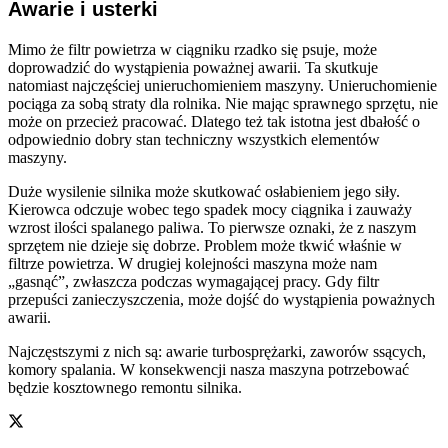
Awarie i usterki
Mimo że filtr powietrza w ciągniku rzadko się psuje, może
doprowadzić do wystąpienia poważnej awarii. Ta skutkuje
natomiast najczęściej unieruchomieniem maszyny. Unieruchomienie
pociąga za sobą straty dla rolnika. Nie mając sprawnego sprzętu, nie
może on przecież pracować. Dlatego też tak istotna jest dbałość o
odpowiednio dobry stan techniczny wszystkich elementów
maszyny.
Duże wysilenie silnika może skutkować osłabieniem jego siły.
Kierowca odczuje wobec tego spadek mocy ciągnika i zauważy
wzrost ilości spalanego paliwa. To pierwsze oznaki, że z naszym
sprzętem nie dzieje się dobrze. Problem może tkwić właśnie w
filtrze powietrza. W drugiej kolejności maszyna może nam
„gasnąć”, zwłaszcza podczas wymagającej pracy. Gdy filtr
przepuści zanieczyszczenia, może dojść do wystąpienia poważnych
awarii.
Najczęstszymi z nich są: awarie turbosprężarki, zaworów ssących,
komory spalania. W konsekwencji nasza maszyna potrzebować
będzie kosztownego remontu silnika.