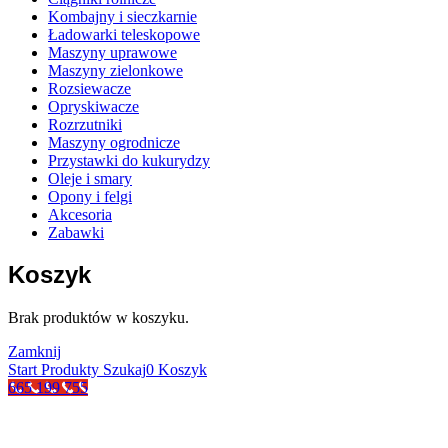
Kombajny i sieczkarnie
Ładowarki teleskopowe
Maszyny uprawowe
Maszyny zielonkowe
Rozsiewacze
Opryskiwacze
Rozrzutniki
Maszyny ogrodnicze
Przystawki do kukurydzy
Oleje i smary
Opony i felgi
Akcesoria
Zabawki
Koszyk
Brak produktów w koszyku.
Zamknij
Start
Produkty
Szukaj
0
Koszyk
665 199 755