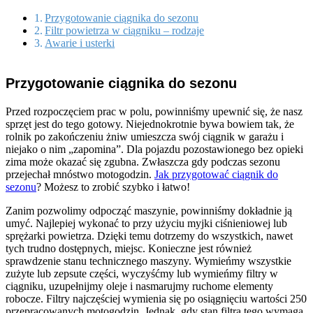
Przygotowanie ciągnika do sezonu
Filtr powietrza w ciągniku – rodzaje
Awarie i usterki
Przygotowanie ciągnika do sezonu
Przed rozpoczęciem prac w polu, powinniśmy upewnić się, że nasz
sprzęt jest do tego gotowy. Niejednokrotnie bywa bowiem tak, że
rolnik po zakończeniu żniw umieszcza swój ciągnik w garażu i
niejako o nim „zapomina”. Dla pojazdu pozostawionego bez opieki
zima może okazać się zgubna. Zwłaszcza gdy podczas sezonu
przejechał mnóstwo motogodzin.
Jak przygotować ciągnik do
sezonu
? Możesz to zrobić szybko i łatwo!
Zanim pozwolimy odpocząć maszynie, powinniśmy dokładnie ją
umyć. Najlepiej wykonać to przy użyciu myjki ciśnieniowej lub
sprężarki powietrza. Dzięki temu dotrzemy do wszystkich, nawet
tych trudno dostępnych, miejsc. Konieczne jest również
sprawdzenie stanu technicznego maszyny. Wymieńmy wszystkie
zużyte lub zepsute części, wyczyśćmy lub wymieńmy filtry w
ciągniku, uzupełnijmy oleje i nasmarujmy ruchome elementy
robocze. Filtry najczęściej wymienia się po osiągnięciu wartości 250
przepracowanych motogodzin. Jednak, gdy stan filtra tego wymaga,