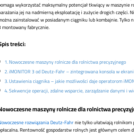
pomaga wykorzystać maksymalny potencjał tkwiący w maszynie rolni
narażania jej na nadmierną eksploatację i zużycie drogich części. 
można zainstalować w posiadanym ciągniku lub kombajnie. Tylko
3 montowany fabrycznie.
Spis treści:
Nowoczesne maszyny rolnicze dla rolnictwa precyzyjnego
iMONITOR 3 od Deutz-Fahr – zintegrowana konsola w ekra
Ustawienia ciągnika – jakie możliwości daje operatorom iM
Sekwencje operacji, zdalne wsparcie, zarządzanie danymi i wi
Nowoczesne maszyny rolnicze dla rolnictwa precyzy
Nowoczesne rozwiązania Deutz-Fahr
nie tylko ułatwiają rolnikom p
opłacalna. Rentowność gospodarstw rolnych jest głównym celem d