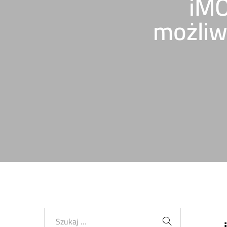
iMO
możliw