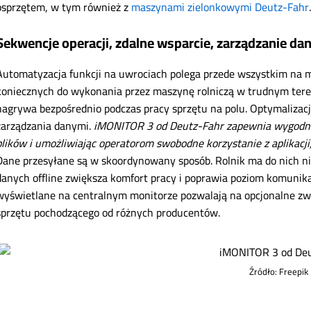
osprzętem, w tym również z
maszynami zielonkowymi Deutz-Fahr
.
Sekwencje operacji, zdalne wsparcie, zarządzanie dan
Automatyzacja funkcji na uwrociach polega przede wszystkim na 
koniecznych do wykonania przez maszynę rolniczą w trudnym tere
nagrywa bezpośrednio podczas pracy sprzętu na polu. Optymalizac
zarządzania danymi.
iMONITOR 3 od Deutz-Fahr zapewnia wygodną
plików i umożliwiając operatorom swobodne korzystanie z aplikacji
Dane przesyłane są w skoordynowany sposób. Rolnik ma do nich nie
danych offline zwiększa komfort pracy i poprawia poziom komunik
wyświetlane na centralnym monitorze pozwalają na opcjonalne z
sprzętu pochodzącego od różnych producentów.
Źródło: Freepik