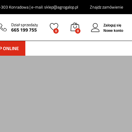
303 Konradowa | e-mail: sklep@agrogalop.pl
Znajdz zamówienie
Dział sprzedaży
Zaloguj się
665 199 755
0
0
Nowe konto
P ONLINE