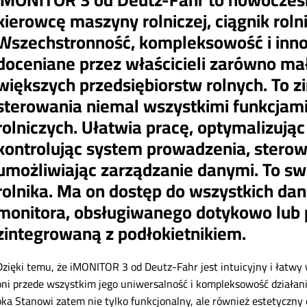
kierowcę maszyny rolniczej, ciągnik rolnic
Wszechstronność, kompleksowość i inno
doceniane przez właścicieli zarówno mał
większych przedsiębiorstw rolnych. To 
sterowania niemal wszystkimi funkcja
rolniczych. Ułatwia pracę, optymalizując
kontrolując system prowadzenia, stero
umożliwiając zarządzanie danymi. To sw
rolnika. Ma on dostęp do wszystkich da
monitora, obsługiwanego dotykowo lub
zintegrowaną z podłokietnikiem.
Dzięki temu, że iMONITOR 3 od Deutz-Fahr jest intuicyjny i łatwy
oni przede wszystkim jego uniwersalność i kompleksowość działani
oka Stanowi zatem nie tylko funkcjonalny, ale również estetyczny 