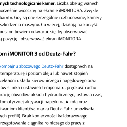
nych technologicznie kamer
. Liczba obsługiwanych
dnocześnie widoczny na ekranie iMONITORA. Zwykle
baryty. Gdy są one szczególnie rozbudowane, kamery
 uszkodzenia maszyny. Co więcej, działają na korzyść
 musi on bowiem odwracać się, by obserwować
ą pozycję i obserwować ekran iMONITORA.
orom iMONITOR 3 od Deutz-Fahr?
kombajnu zbożowego Deutz-Fahr
dostępnych na
emperaturę i poziom oleju lub nawet stopień
rzekładni układu kierowniczego i napędowego oraz
tów silnika i ustawień tempomatu, prędkość ruchu
rację obwodów układu hydraulicznego, ustawia czas,
utomatycznej aktywacji napędu na 4 koła oraz
iwaniom klientów, marka Deutz-Fahr umożliwiła
ch profili). Brak konieczności każdorazowego
rzygotowania ciągnika rolniczego do pracy z