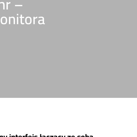
hr –
onitora
 interfejs łączący ze sobą