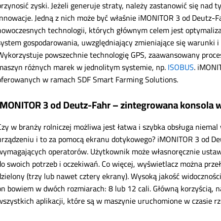
przynosić zyski. Jeżeli generuje straty, należy zastanowić się nad
innowacje. Jedną z nich może być właśnie iMONITOR 3 od Deutz-F
nowoczesnych technologii, których głównym celem jest optymaliza
system gospodarowania, uwzględniający zmieniające się warunki i o
Wykorzystuje powszechnie technologię GPS, zaawansowany proces 
maszyn różnych marek w jednolitym systemie, np.
ISOBUS
. iMONI
oferowanych w ramach
SDF Smart Farming Solutions.
iMONITOR 3 od Deutz-Fahr – zintegrowana konsola
Czy w branży rolniczej możliwa jest łatwa i szybka obsługa niemal
urządzeniu i to za pomocą ekranu dotykowego? iMONITOR 3 od Deu
wymagających operatorów. Użytkownik może własnoręcznie ustawi
do swoich potrzeb i oczekiwań. Co więcej, wyświetlacz można prze
dzielony (trzy lub nawet cztery ekrany). Wysoką jakość widocznośc
on bowiem w dwóch rozmiarach: 8 lub 12 cali. Główną korzyścią, na 
wszystkich aplikacji, które są w maszynie uruchomione w czasie r