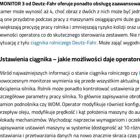
iMONITOR 3 od Deutz-Fahr oferuje ponadto obsługę zaawansowa
kamer może wynosić aż 4, choć obraz z dwóch z nich może być je
są one przydatne podczas pracy z maszynami osiągającymi duże ga
zwiększają precyzję pracy rolnika i zmniejszają ryzyko kolizji oraz
pewności operatora co do skutecznego sterowania zestawem. Nie
sytuację z tyłu
ciągnika rolniczego Deutz-Fahr.
Może zająć wygodn
Ustawienia ciągnika – jakie możliwości daje operat
Wśród najważniejszych informacji o stanie ciągnika rolniczego czy
nowoczesnym monitorze wymienia się przede wszystkim aktualną t
obciążenia silnika. Rolnik może ponadto kontrolować ustawienia p
szczegółowe parametry pracy silnika. To głównie zapisywanie obro
ramion podnośnika czy WOM. Operator modyfikuje również konfigu
przepływ oleju, modyfikuje prędkość i kąt położenia maszyny do a
blokady mechanizmów. Wychodząc naprzeciw wymaganiom i oczek
zapisywanie ustawień maszyny w systemie (dostępność aż 10 różny
ustawiania i przetwarzania danych na nowo znacznie skraca czas p