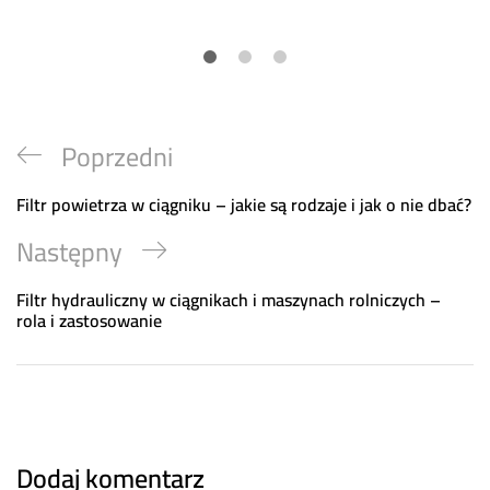
Nawigacja
Previous
Poprzedni
wpisu
Post
Filtr powietrza w ciągniku – jakie są rodzaje i jak o nie dbać?
Next
Następny
Post
Filtr hydrauliczny w ciągnikach i maszynach rolniczych –
rola i zastosowanie
Dodaj komentarz