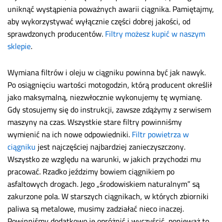
uniknąć wystąpienia poważnych awarii ciągnika. Pamiętajmy,
aby wykorzystywać wyłącznie części dobrej jakości, od
sprawdzonych producentów.
Filtry możesz kupić w naszym
sklepie
.
Wymiana filtrów i oleju w ciągniku powinna być jak nawyk.
Po osiągnięciu wartości motogodzin, którą producent określił
jako maksymalną, niezwłocznie wykonujemy tę wymianę.
Gdy stosujemy się do instrukcji, zawsze zdążymy z serwisem
maszyny na czas. Wszystkie stare filtry powinniśmy
wymienić na ich nowe odpowiedniki.
Filtr powietrza w
ciągniku
jest najczęściej najbardziej zanieczyszczony.
Wszystko ze względu na warunki, w jakich przychodzi mu
pracować. Rzadko jeździmy bowiem ciągnikiem po
asfaltowych drogach. Jego „środowiskiem naturalnym” są
zakurzone pola. W starszych ciągnikach, w których zbiorniki
paliwa są metalowe, musimy zadziałać nieco inaczej.
Powinniśmy dodatkowo je opróżnić i wyczyścić, ponieważ to