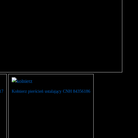
17
Kołnierz pierścień ustalający CNH 84356186
110
zł