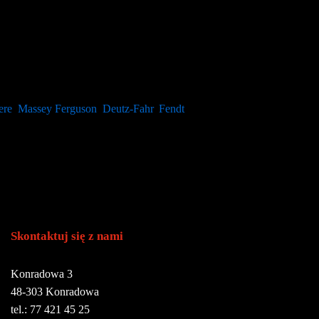
gników rolniczych tych marek. W niektórych przypadkach można je
stawiają ofertę katalogową i dobierają najlepsze części do sprzętu
m odpornych materiałów w procesie produkcji.
ere
,
Massey Ferguson
,
Deutz-Fahr
,
Fendt
i wiele innych.
Skontaktuj się z nami
Konradowa 3
48-303 Konradowa
tel.: 77 421 45 25