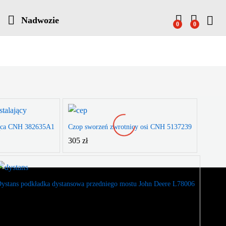
Nadwozie
0
0
jąca CNH 382635A1
Czop sworzeń zwrotnicy osi CNH 5137239
305
zł
ystans podkładka dystansowa przedniego mostu John Deere L78006
380
zł