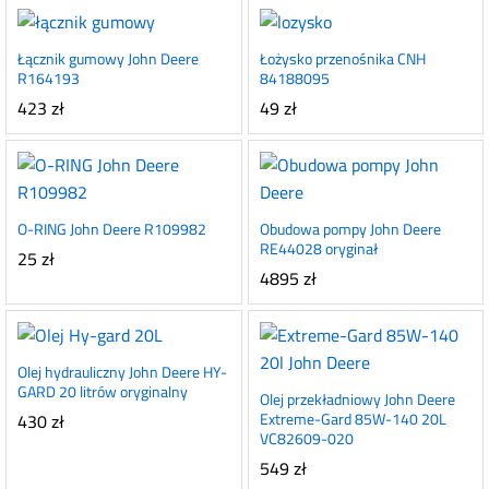
Łącznik gumowy John Deere
Łożysko przenośnika CNH
R164193
84188095
423
zł
49
zł
O-RING John Deere R109982
Obudowa pompy John Deere
RE44028 oryginał
25
zł
4895
zł
Olej hydrauliczny John Deere HY-
GARD 20 litrów oryginalny
Olej przekładniowy John Deere
430
zł
Extreme-Gard 85W-140 20L
VC82609-020
549
zł