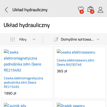
Układ hydrauliczny
0
0
Układ hydrauliczny
Domyślne sortowanie
Filtry
Cewka elektrozaworu John
Deere AH230746
365
zł
Cewka elektromagnetyczna
podnośnika John Deere
RE215492
1990
zł