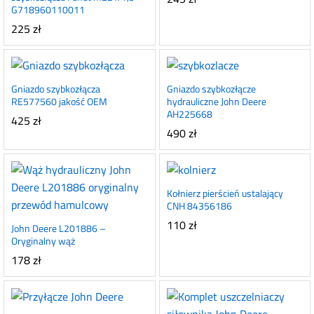
G718960110011
225
zł
Gniazdo szybkozłącza
Gniazdo szybkozłącze
RE577560 jakość OEM
hydrauliczne John Deere
AH225668
425
zł
490
zł
Kołnierz pierścień ustalający
CNH 84356186
110
zł
John Deere L201886 –
Oryginalny wąż
178
zł