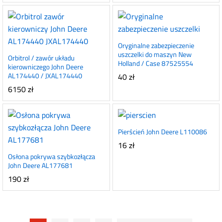
Oryginalne zabezpieczenie
uszczelki do maszyn New
Orbitrol / zawór układu
Holland / Case 87525554
kierowniczego John Deere
AL174440 / JXAL174440
40
zł
6150
zł
Pierścień John Deere L110086
16
zł
Osłona pokrywa szybkozłącza
John Deere AL177681
190
zł