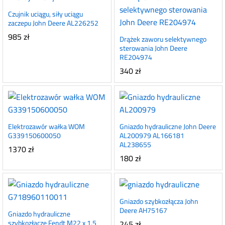
Czujnik uciągu, siły uciągu
zaczepu John Deere AL226252
985
zł
Drążek zaworu selektywnego
sterowania John Deere
RE204974
340
zł
Elektrozawór wałka WOM
Gniazdo hydrauliczne John Deere
G339150600050
AL200979 AL166181
AL238655
1370
zł
180
zł
Gniazdo szybkozłącza John
Deere AH75167
Gniazdo hydrauliczne
szybkozłącze Fendt M22 x 1,5
245
zł