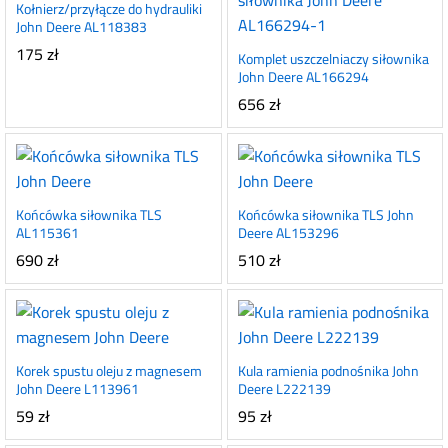
Kołnierz/przyłącze do hydrauliki
John Deere AL118383
175
zł
Komplet uszczelniaczy siłownika
John Deere AL166294
656
zł
Końcówka siłownika TLS
Końcówka siłownika TLS John
AL115361
Deere AL153296
690
zł
510
zł
Korek spustu oleju z magnesem
Kula ramienia podnośnika John
John Deere L113961
Deere L222139
59
zł
95
zł