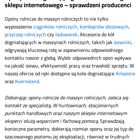
sklepu internetowego
– sprawdzeni producenci
Opony rolnicze do maszyn rolniczych to nie tylko
wyposażenie
ciągników rolniczych
,
kombajnów zbożowych
,
przyczep rolniczych
czy
ładowarek
. Akcesoria do kół
dogniatających w maszynach rolniczych, takich jak
siewniki
,
odgrywają kluczową rolę w zapewnieniu odpowiedniego
kontaktu nasion z glebą. Wybór odpowiednich opon wpływa
na jakość siewu, efektywność pracy oraz trwałość sprzętu. W
naszej ofercie od ręki dostępne są koła dogniatające
Amazone
oraz
Kverneland
.
Dobierając opony rolnicze do maszyn rolniczych, zaleca się
kontakt ze specjalistą. W hurtowniach, stacjonarnych
punktach handlowych oraz naszym sklepie internetowym
eksperci służą wsparciem i fachową pomocą
. Sprawdzają
konieczne parametry, dobierają rozmiar opony oraz jej typ do
szacowanego poziomu jej eksploatacji, również w trudnych