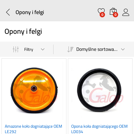
Opony i felgi
0
0
Opony i felgi
Domyślne sortowanie
Filtry
Amazone koło dogniatające OEM
Opona koła dogniatającego OEM
LE292
LD034