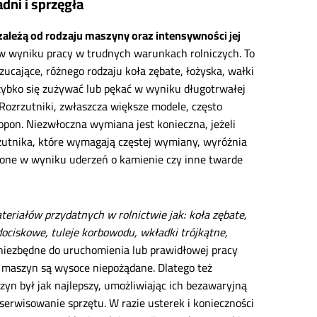
dni i sprzęgła
zależą od rodzaju maszyny oraz intensywności jej
w wyniku pracy w trudnych warunkach rolniczych. To
zucające, różnego rodzaju koła zębate, łożyska, wałki
ybko się zużywać lub pękać w wyniku długotrwałej
Rozrzutniki, zwłaszcza większe modele, często
opon. Niezwłoczna wymiana jest konieczna, jeżeli
zrzutnika, które wymagają częstej wymiany, wyróżnia
ię one w wyniku uderzeń o kamienie czy inne twarde
teriałów przydatnych w rolnictwie jak: koła zębate,
ociskowe, tuleje korbowodu, wkładki trójkątne,
 niezbędne do uruchomienia lub prawidłowej pracy
 maszyn są wysoce niepożądane. Dlatego też
zyn był jak najlepszy, umożliwiając ich bezawaryjną
 serwisowanie sprzętu. W razie usterek i konieczności