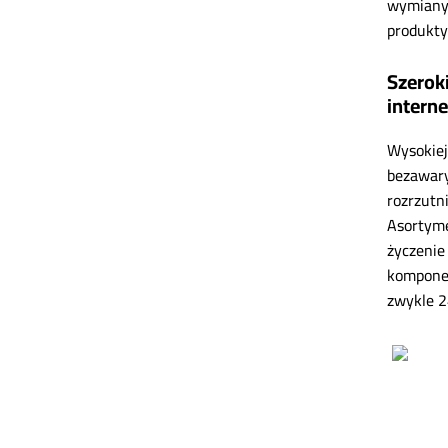
wymiany 
produkt
Szerok
inter
Wysokiej
bezawary
rozrzutn
Asortyme
życzenie
komponen
zwykle 2