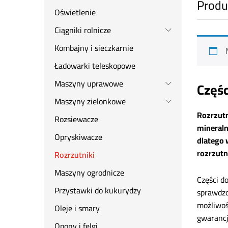
Produ
Oświetlenie
Ciągniki rolnicze
Kombajny i sieczkarnie
Ładowarki teleskopowe
Maszyny uprawowe
Częśc
Maszyny zielonkowe
Rozrzutn
Rozsiewacze
mineraln
Opryskiwacze
dlatego 
rozrzutn
Rozrzutniki
Maszyny ogrodnicze
Części d
Przystawki do kukurydzy
sprawdzo
możliwoś
Oleje i smary
gwarancj
Opony i felgi