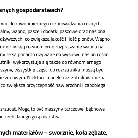
czesnych gospodarstwach?
ictwie do równomiernego rozprowadzania różnych
lny, wapno, pasze i dodatki paszowe oraz nasiona.
dżywczych, co zwiększa jakość i ilość plonów. Wapno
iki umożliwiają równomierne rozpraszanie wapna na
ny te są ponadto używane do wysiewu nasion roślin
utniki wykorzystuje się także do równomiernego
zyny, wszystkie części do rozrzutnika muszą być
esie zimowym. Niektóre modele rozrzutników można
co zwiększa przyczepność nawierzchni i zapobiega
 rozrzucać. Mogą to być maszyny tarczowe, bębnowe
potrzeb danego gospodarstwa.
nnych materiałów – sworznie, koła zębate,