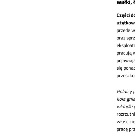
wałki, 
Części d
użytkow
przede w
oraz spr
eksploat
pracują 
pojawiaj
się pona
przeszko
Rolnicy 
koła gni
wkładki 
rozrzutn
właścici
pracę pr