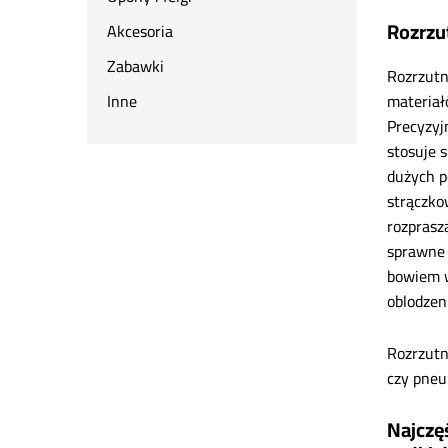
Rozrzu
Akcesoria
Zabawki
Rozrzutn
materiał
Inne
Precyzyj
stosuje 
dużych p
strączko
rozprasz
sprawne 
bowiem w
oblodzen
Rozrzutn
czy pneu
Najczęś