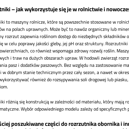
tniki – jak wykorzystuje się je w rolnictwie i nowo
iki to maszyny rolnicze, które są powszechnie stosowane w roln
ów na polach uprawnych. Może być to nawóz organiczny lub minera
ny rozrzut zapewnia roślinom dostęp do niezbędnych składników o
się w celu poprawy jakości gleby, jej pH oraz struktury. Rozrzutn
owierzchniach, co również wspomaga zdrowy rozwój roślin. Maszy
wych i traw na dużych obszarach upraw. W hodowli zwierząt rozrz
ania pasz i dodatków paszowych. Bez względu na zastosowanie mas
i w dobrym stanie technicznym przez cały sezon, a nawet w okr
ykorzystywać również do rozsypywania soli drogowej lub piasku, 
iom.
iki różnią się konstrukcją w zależności od materiału, który mają
matyczne. Wybór odpowiedniego modelu zależy od specyficznych 
ciej poszukiwane części do rozrzutnika obornika i i