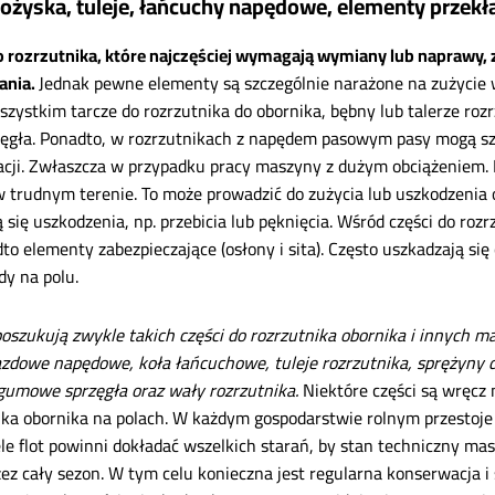
łożyska, tuleje, łańcuchy napędowe, elementy przekła
o rozrzutnika, które najczęściej wymagają wymiany lub naprawy, 
ania.
Jednak pewne elementy są szczególnie narażone na zużycie 
szystkim tarcze do rozrzutnika do obornika, bębny lub talerze rozr
zęgła. Ponadto, w rozrzutnikach z napędem pasowym pasy mogą sz
acji. Zwłaszcza w przypadku pracy maszyny z dużym obciążeniem. 
w trudnym terenie. To może prowadzić do zużycia lub uszkodzenia 
ą się uszkodzenia, np. przebicia lub pęknięcia. Wśród części do ro
dto elementy zabezpieczające (osłony i sita). Często uszkadzają s
dy na polu.
poszukują zwykle takich części do rozrzutnika obornika i innych ma
azdowe napędowe, koła łańcuchowe, tuleje rozrzutnika, sprężyny d
gumowe sprzęgła oraz wały rozrzutnika.
Niektóre części są wręcz
ika obornika na polach. W każdym gospodarstwie rolnym przestoje
ele flot powinni dokładać wszelkich starań, by stan techniczny mas
zez cały sezon. W tym celu konieczna jest regularna konserwacja i