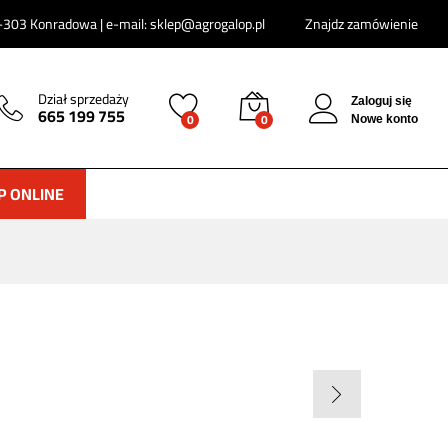
303 Konradowa | e-mail: sklep@agrogalop.pl
Znajdz zamówienie
Dział sprzedaży
Zaloguj się
665 199 755
0
0
Nowe konto
P ONLINE