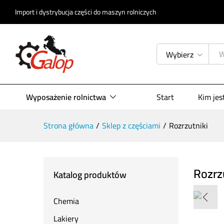
Import i dystrybucja części do maszyn rolniczych
Wybierz
Wyposażenie rolnictwa
Start
Kim je
Strona główna
/
Sklep z częściami
/
Rozrzutniki
Rozrz
Katalog produktów
Chemia
Lakiery