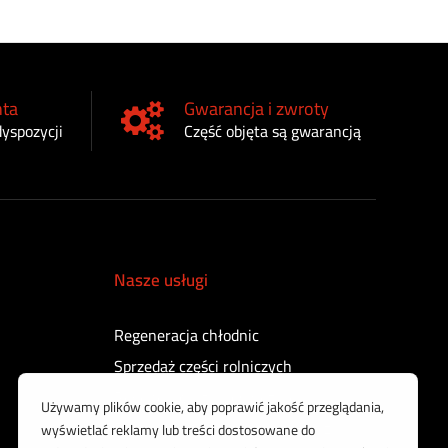
nta
Gwarancja i zwroty
dyspozycji
Część objęta są gwarancją
Nasze usługi
Regeneracja chłodnic
Sprzedaż części rolniczych
Regeneracja turbosprężarek
Regeneracja sprężarek powietrza