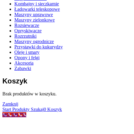
Kombajny i sieczkarnie
Ładowarki teleskopowe
Maszyny uprawowe
Maszyny zielonkowe
Rozsiewacze
Opryskiwacze
Rozrzutniki
Maszyny ogrodnicze
Przystawki do kukurydzy
Oleje i smary
Opony i felgi
Akcesoria
Zabawki
Koszyk
Brak produktów w koszyku.
Zamknij
Start
Produkty
Szukaj
0
Koszyk
665 199 755