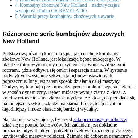
Kombajny zbożowe New Holland – nadzwyczajna
wydajność silnika CR REVELATIO
Warunki pracy kombajnów zbożowych a awarie
Różnorodne serie kombajnów zbożowych
New Holland
Podstawową różnicą konstrukcyjną, jaka cechuje kombajny
zbożowe New Holland, jest lokalizacja bębna młócącego. W
układzie rotorowym mamy do czynienia z dwoma wzdłużnymi
rotorami, gdzie odbywa się omłot i separacja ziarna. W systemie
tradycyjnym występuje sekwencja bębnów ustawionych
poprzecznie. Inny jest zatem sposób działania całej maszyny.
Tradycyjny kombajn przeprowadza proces omłotu i separacji ziarna
w sposób dynamiczny. Bęben młócący wybija ziarna z kłosa. Z
kolei w rotorze te same ziarna są wycierane z kłosa, co przekłada się
na mniejsze ryzyko uszkodzenia ziarna. Proces ten jest zatem
łagodniejszy i może okazać się bardziej wydajny.
Najistotniejsze wydaje się, by przed
zakupem maszyny rolniczej
zdać się na pomoc fachowców. Ich zadaniem jest dokładne
poznanie indywidualnych potrzeb i oczekiwań każdego przyszłego
użytkownika maszyny rolniczej. Zajmują się doborem parametrów