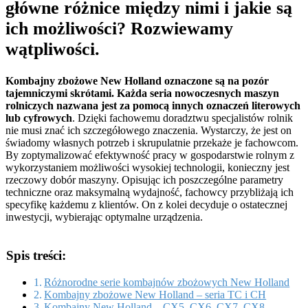
główne różnice między nimi i jakie są
ich możliwości? Rozwiewamy
wątpliwości.
Kombajny zbożowe New Holland oznaczone są na pozór
tajemniczymi skrótami. Każda seria nowoczesnych maszyn
rolniczych nazwana jest za pomocą innych oznaczeń literowych
lub cyfrowych
. Dzięki fachowemu doradztwu specjalistów rolnik
nie musi znać ich szczegółowego znaczenia. Wystarczy, że jest on
świadomy własnych potrzeb i skrupulatnie przekaże je fachowcom.
By zoptymalizować efektywność pracy w gospodarstwie rolnym z
wykorzystaniem możliwości wysokiej technologii, konieczny jest
rzeczowy dobór maszyny. Opisując ich poszczególne parametry
techniczne oraz maksymalną wydajność, fachowcy przybliżają ich
specyfikę każdemu z klientów. On z kolei decyduje o ostatecznej
inwestycji, wybierając optymalne urządzenia.
Spis treści:
Różnorodne serie kombajnów zbożowych New Holland
Kombajny zbożowe New Holland – seria TC i CH
Kombajny New Holland – CX5, CX6, CX7, CX8