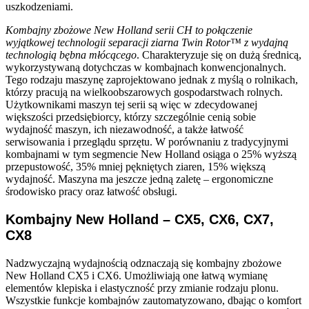
uszkodzeniami.
Kombajny zbożowe New Holland serii CH to połączenie
wyjątkowej technologii separacji ziarna
Twin Rotor™ z wydajną
technologią bębna młócącego
. Charakteryzuje się on dużą średnicą,
wykorzystywaną dotychczas w kombajnach konwencjonalnych.
Tego rodzaju maszynę zaprojektowano jednak z myślą o rolnikach,
którzy pracują na wielkoobszarowych gospodarstwach rolnych.
Użytkownikami maszyn tej serii są więc w zdecydowanej
większości przedsiębiorcy, którzy szczególnie cenią sobie
wydajność maszyn, ich niezawodność, a także łatwość
serwisowania i przeglądu sprzętu. W porównaniu z tradycyjnymi
kombajnami w tym segmencie New Holland osiąga o 25% wyższą
przepustowość, 35% mniej pękniętych ziaren, 15% większą
wydajność. Maszyna ma jeszcze jedną zaletę – ergonomiczne
środowisko pracy oraz łatwość obsługi.
Kombajny New Holland – CX5, CX6, CX7,
CX8
Nadzwyczajną wydajnością odznaczają się kombajny zbożowe
New Holland CX5 i CX6. Umożliwiają one łatwą wymianę
elementów klepiska i elastyczność przy zmianie rodzaju plonu.
Wszystkie funkcje kombajnów zautomatyzowano, dbając o komfort