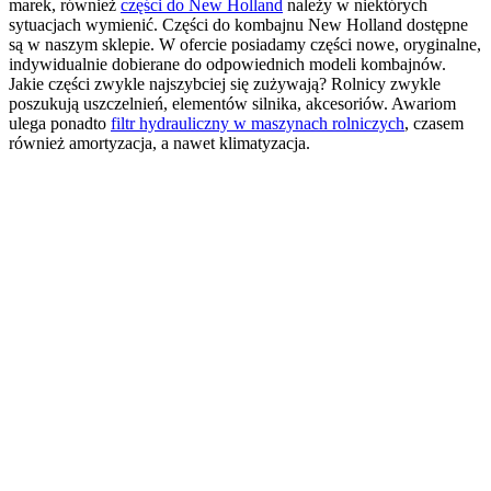
marek, również
części do New Holland
należy w niektórych
sytuacjach wymienić. Części do kombajnu New Holland dostępne
są w naszym sklepie. W ofercie posiadamy części nowe, oryginalne,
indywidualnie dobierane do odpowiednich modeli kombajnów.
Jakie części zwykle najszybciej się zużywają? Rolnicy zwykle
poszukują uszczelnień, elementów silnika, akcesoriów. Awariom
ulega ponadto
filtr hydrauliczny w maszynach rolniczych
, czasem
również amortyzacja, a nawet klimatyzacja.