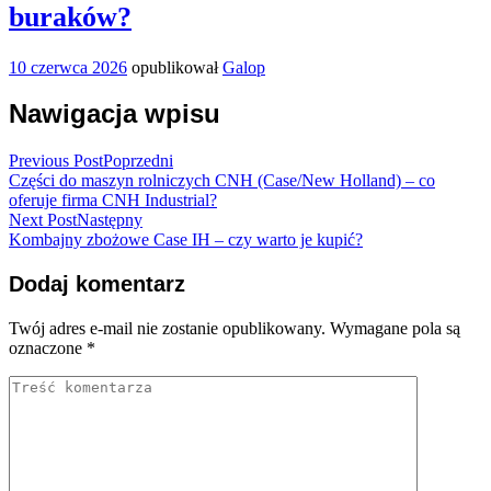
buraków?
10 czerwca 2026
opublikował
Galop
Nawigacja wpisu
Previous Post
Poprzedni
Części do maszyn rolniczych CNH (Case/New Holland) – co
oferuje firma CNH Industrial?
Next Post
Następny
Kombajny zbożowe Case IH – czy warto je kupić?
Dodaj komentarz
Twój adres e-mail nie zostanie opublikowany.
Wymagane pola są
oznaczone
*