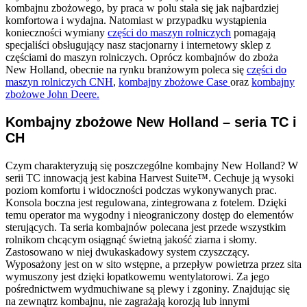
kombajnu zbożowego, by praca w polu stała się jak najbardziej
komfortowa i wydajna. Natomiast w przypadku wystąpienia
konieczności wymiany
części do maszyn rolniczych
pomagają
specjaliści obsługujący nasz stacjonarny i internetowy sklep z
częściami do maszyn rolniczych. Oprócz kombajnów do zboża
New Holland, obecnie na rynku branżowym poleca się
części do
maszyn rolniczych CNH
,
kombajny zbożowe Case
oraz
kombajny
zbożowe John Deere.
Kombajny zbożowe New Holland – seria TC i
CH
Czym charakteryzują się poszczególne kombajny New Holland? W
serii TC innowacją jest kabina
Harvest Suite™. Cechuje ją wysoki
poziom komfortu i widoczności podczas wykonywanych prac.
Konsola boczna jest regulowana, zintegrowana z fotelem. Dzięki
temu operator ma wygodny i nieograniczony dostęp do elementów
sterujących. Ta seria kombajnów polecana jest przede wszystkim
rolnikom chcącym osiągnąć świetną jakość ziarna i słomy.
Zastosowano w niej dwukaskadowy system czyszczący.
Wyposażony jest on w sito wstępne, a przepływ powietrza przez sita
wymuszony jest dzięki łopatkowemu wentylatorowi. Za jego
pośrednictwem wydmuchiwane są plewy i zgoniny. Znajdując się
na zewnątrz kombajnu, nie zagrażają korozją lub innymi