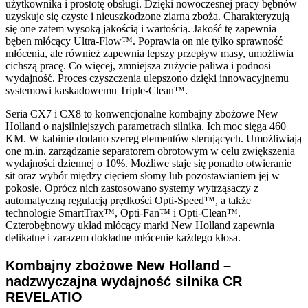
użytkownika i prostotę obsługi. Dzięki nowoczesnej pracy bębnów
uzyskuje się czyste i nieuszkodzone ziarna zboża. Charakteryzują
się one zatem wysoką jakością i wartością. Jakość tę zapewnia
b
ęben młócący Ultra-Flow™. Poprawia on nie tylko sprawność
młócenia, ale również zapewnia lepszy przepływ masy, umożliwia
cichszą pracę. Co więcej, zmniejsza zużycie paliwa i podnosi
wydajność. Proces czyszczenia ulepszono dzięki innowacyjnemu
systemowi kaskadowemu Triple-Clean™.
Seria CX7 i CX8 to konwencjonalne kombajny zbożowe New
Holland o najsilniejszych parametrach silnika. Ich moc sięga 460
KM. W
kabinie dodano szereg elementów sterujących. Umożliwiają
one m.in. zarządzanie separatorem obrotowym w celu zwiększenia
wydajności dziennej o 10%. Możliwe staje się ponadto otwieranie
sit oraz wybór między cięciem słomy lub pozostawianiem jej w
pokosie. Oprócz nich zastosowano systemy wytrząsaczy z
automatyczną regulacją prędkości Opti-Speed™, a także
technologie SmartTrax™, Opti-Fan™ i Opti-Clean™.
Czterobębnowy układ młócący marki New Holland zapewnia
delikatne i zarazem dokładne młócenie każdego kłosa.
Kombajny zbożowe New Holland –
nadzwyczajna wydajność silnika CR
REVELATIO