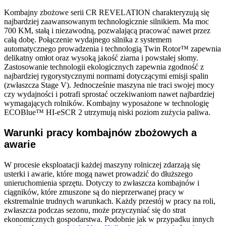
Kombajny zbożowe serii CR REVELATION charakteryzują się
najbardziej zaawansowanym technologicznie silnikiem. Ma moc
700 KM, stałą i niezawodną, pozwalającą pracować nawet przez
całą dobę. Połączenie wydajnego silnika z systemem
automatycznego prowadzenia i technologią
Twin Rotor™ zapewnia
delikatny omłot oraz wysoką jakość ziarna i powstałej słomy.
Zastosowanie technologii ekologicznych zapewnia zgodność z
najbardziej rygorystycznymi normami dotyczącymi emisji spalin
(zwłaszcza Stage V). Jednocześnie maszyna nie traci swojej mocy
czy wydajności i potrafi sprostać oczekiwaniom nawet najbardziej
wymagających rolników. Kombajny wyposażone w technologię
ECOBlue™ HI-eSCR 2 utrzymują niski poziom zużycia paliwa.
Warunki pracy kombajnów zbożowych a
awarie
W procesie eksploatacji każdej maszyny rolniczej zdarzają się
usterki i awarie, które mogą nawet prowadzić do dłuższego
unieruchomienia sprzętu. Dotyczy to zwłaszcza kombajnów i
ciągników, które zmuszone są do nieprzerwanej pracy w
ekstremalnie trudnych warunkach. Każdy przestój w pracy na roli,
zwłaszcza podczas sezonu, może przyczyniać się do strat
ekonomicznych gospodarstwa. Podobnie jak w przypadku innych