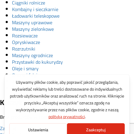
Ciągniki rolnicze
Kombajny i sieczkarnie
Ładowarki teleskopowe
Maszyny uprawowe
Maszyny zielonkowe
Rozsiewacze
Opryskiwacze
Rozrzutniki
Maszyny ogrodnicze
Przystawki do kukurydzy
Oleje i smary
Opony i felgi
Akcesoria
Zabawki
Koszyk
Brak produktów w koszyku.
Zamknij