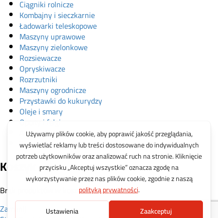
Ciągniki rolnicze
Kombajny i sieczkarnie
Ładowarki teleskopowe
Maszyny uprawowe
Maszyny zielonkowe
Rozsiewacze
Opryskiwacze
Rozrzutniki
Maszyny ogrodnicze
Przystawki do kukurydzy
Oleje i smary
Opony i felgi
Akcesoria
Zabawki
Koszyk
Brak produktów w koszyku.
Zamknij