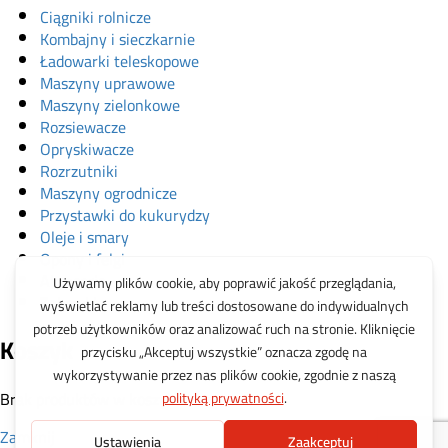
Ciągniki rolnicze
Kombajny i sieczkarnie
Ładowarki teleskopowe
Maszyny uprawowe
Maszyny zielonkowe
Rozsiewacze
Opryskiwacze
Rozrzutniki
Maszyny ogrodnicze
Przystawki do kukurydzy
Oleje i smary
Opony i felgi
Akcesoria
Zabawki
Koszyk
Brak produktów w koszyku.
Zamknij