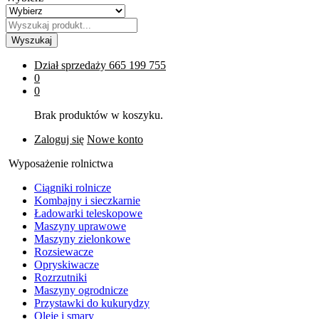
Wyszukaj
Dział sprzedaży
665 199 755
0
0
Brak produktów w koszyku.
Zaloguj się
Nowe konto
Wyposażenie rolnictwa
Ciągniki rolnicze
Kombajny i sieczkarnie
Ładowarki teleskopowe
Maszyny uprawowe
Maszyny zielonkowe
Rozsiewacze
Opryskiwacze
Rozrzutniki
Maszyny ogrodnicze
Przystawki do kukurydzy
Oleje i smary