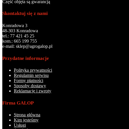
Część objęta są gwarancją
Skontaktuj się z nami
Konradowa 3
48-303 Konradowa
tel.: 77 421 45 25
kom.: 665 199 755
e-mail: sklep@agrogalop.pl
Przydatne informacje
Polityka prywatności
Regulamin serwisu
Formy płatności
Sposoby dostawy
Reklamacje i zwroty
Firma GALOP
Strona główna
Kim jesteśmy
Usługi