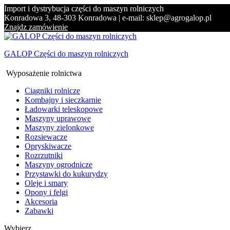
Import i dystrybucja części do maszyn rolniczych
Konradowa 3, 48-303 Konradowa | e-mail: sklep@agrogalop.pl
Znajdz zamówienie
GALOP Części do maszyn rolniczych
Wyposażenie rolnictwa
Ciągniki rolnicze
Kombajny i sieczkarnie
Ładowarki teleskopowe
Maszyny uprawowe
Maszyny zielonkowe
Rozsiewacze
Opryskiwacze
Rozrzutniki
Maszyny ogrodnicze
Przystawki do kukurydzy
Oleje i smary
Opony i felgi
Akcesoria
Zabawki
Wybierz