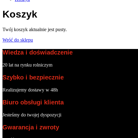
Koszyk
Twój koszyk aktualnie jest pusty.
Wróć do sklepu
Wiedza i doświadczenie
20 lat na rynku rolniczym
Szybko i bezpiecznie
Realizujemy dostawy w 48h
Biuro obsługi klienta
Jesteśmy do twojej dyspozycji
Gwarancja i zwroty