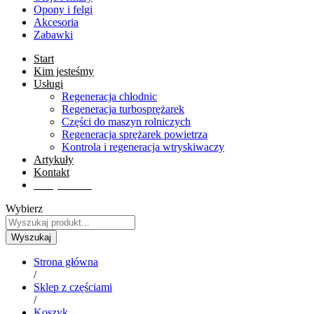
Opony i felgi
Akcesoria
Zabawki
Start
Kim jesteśmy
Usługi
Regeneracja chłodnic
Regeneracja turbosprężarek
Części do maszyn rolniczych
Regeneracja sprężarek powietrza
Kontrola i regeneracja wtryskiwaczy
Artykuły
Kontakt
Sklep online
Wybierz
Wyszukaj
Strona główna
/
Sklep z częściami
/
Koszyk