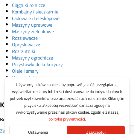
Ciągniki rolnicze
Kombajny i sieczkarnie
Ładowarki teleskopowe
Maszyny uprawowe
Maszyny zielonkowe
Rozsiewacze
Opryskiwacze
Rozrzutniki
Maszyny ogrodnicze
Przystawki do kukurydzy
Oleje i smary
Opony i felgi
Akcesoria
Zabawki
Koszyk
Brak produktów w koszyku.
Zamknij