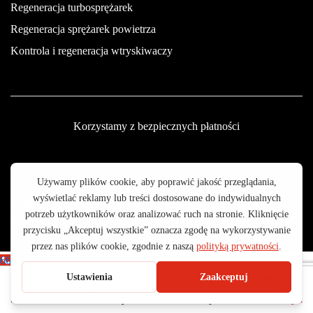
Regeneracja turbosprężarek
Regeneracja sprężarek powietrza
Kontrola i regeneracja wtryskiwaczy
Korzystamy z bezpiecznych płatności
© 2003 - 2025 GALOP - Wyposażenie Rolnictwa | Wykonanie:
CreativeOne
665 199 755
0
Start
Produkty
Szukaj
Koszyk