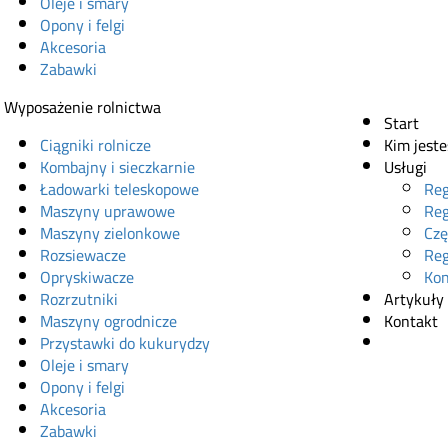
Oleje i smary
Opony i felgi
Akcesoria
Zabawki
Wyposażenie rolnictwa
Start
Ciągniki rolnicze
Kim jest
Kombajny i sieczkarnie
Usługi
Ładowarki teleskopowe
Reg
Maszyny uprawowe
Reg
Maszyny zielonkowe
Czę
Rozsiewacze
Reg
Opryskiwacze
Kon
Rozrzutniki
Artykuły
Maszyny ogrodnicze
Kontakt
Przystawki do kukurydzy
Sklep onl
Oleje i smary
Opony i felgi
Akcesoria
Zabawki