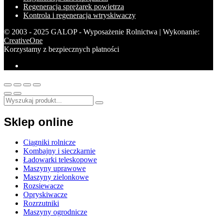
Regeneracja sprężarek powietrza
Kontrola i regeneracja wtryskiwaczy
© 2003 - 2025 GALOP - Wyposażenie Rolnictwa | Wykonanie:
CreativeOne
Korzystamy z bezpiecznych płatności
Sklep online
Ciągniki rolnicze
Kombajny i sieczkarnie
Ładowarki teleskopowe
Maszyny uprawowe
Maszyny zielonkowe
Rozsiewacze
Opryskiwacze
Rozrzutniki
Maszyny ogrodnicze