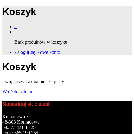
Koszyk
0
0
Brak produktów w koszyku.
Zaloguj się
Nowe konto
Koszyk
Twój koszyk aktualnie jest pusty.
Wróć do sklepu
Skontaktuj się z nami
Konradowa 3
48-303 Konradowa
tel.: 77 421 45 25
kom.: 665 199 755