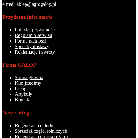
e-mail: sklep@agrogalop.pl
Przydatne informacje
Polityka prywatności
Regulamin serwisu
Formy płatności
Sposoby dostawy
Reklamacje i zwroty
Firma GALOP
Strona główna
Kim jesteśmy
Usługi
Artykuły
Kontakt
Nasze usługi
Regeneracja chłodnic
Sprzedaż części rolniczych
Regeneracja turbosprężarek