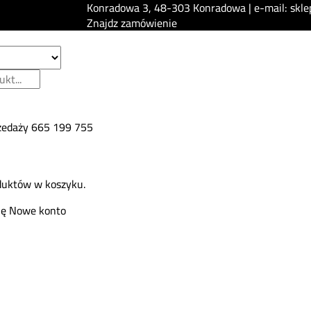
Konradowa 3, 48-303 Konradowa | e-mail: skle
Znajdz zamówienie
zedaży
665 199 755
duktów w koszyku.
ię
Nowe konto