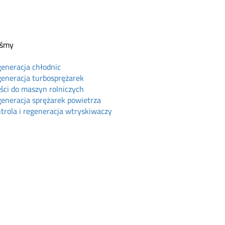
eśmy
eneracja chłodnic
eneracja turbosprężarek
ści do maszyn rolniczych
eneracja sprężarek powietrza
trola i regeneracja wtryskiwaczy
ine