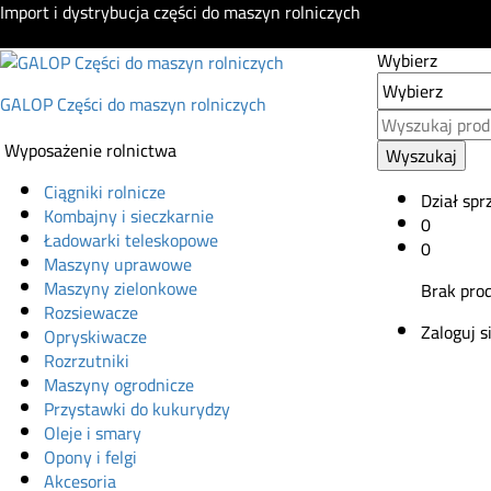
Import i dystrybucja części do maszyn rolniczych
Wybierz
GALOP Części do maszyn rolniczych
Wyposażenie rolnictwa
Wyszukaj
Ciągniki rolnicze
Dział spr
Kombajny i sieczkarnie
0
Ładowarki teleskopowe
0
Maszyny uprawowe
Maszyny zielonkowe
Brak pro
Rozsiewacze
Zaloguj s
Opryskiwacze
Rozrzutniki
Maszyny ogrodnicze
Przystawki do kukurydzy
Oleje i smary
Opony i felgi
Akcesoria