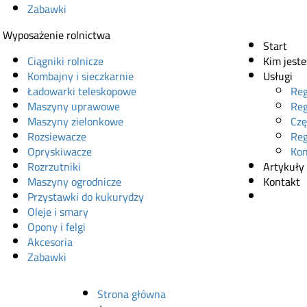
Zabawki
Wyposażenie rolnictwa
Start
Ciągniki rolnicze
Kim jest
Kombajny i sieczkarnie
Usługi
Ładowarki teleskopowe
Reg
Maszyny uprawowe
Reg
Maszyny zielonkowe
Czę
Rozsiewacze
Reg
Opryskiwacze
Kon
Rozrzutniki
Artykuły
Maszyny ogrodnicze
Kontakt
Przystawki do kukurydzy
Sklep onl
Oleje i smary
Opony i felgi
Akcesoria
Zabawki
Strona główna