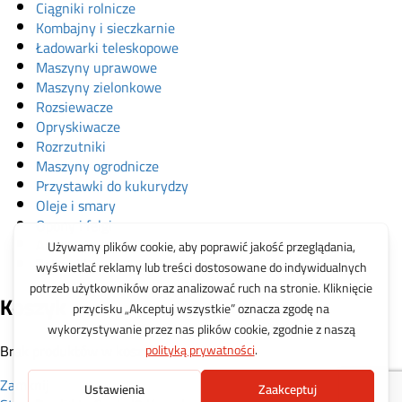
Ciągniki rolnicze
Kombajny i sieczkarnie
Ładowarki teleskopowe
Maszyny uprawowe
Maszyny zielonkowe
Rozsiewacze
Opryskiwacze
Rozrzutniki
Maszyny ogrodnicze
Przystawki do kukurydzy
Oleje i smary
Opony i felgi
Akcesoria
Zabawki
Koszyk
Brak produktów w koszyku.
Zamknij