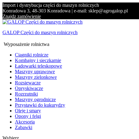
Import i dystrybucja części do maszyn rolniczych
Konradowa 3, 48-303 Konradowa | e-mail: sklep@agrogalop.pl
Znajdz zamówienie
GALOP Części do maszyn rolniczych
Wyposażenie rolnictwa
Ciągniki rolnicze
Kombajny i sieczkarnie
Ładowarki teleskopowe
Maszyny uprawowe
Maszyny zielonkowe
Rozsiewacze
Opryskiwacze
Rozrzutniki
Maszyny ogrodnicze
Przystawki do kukurydzy
Oleje i smary
Opony i felgi
Akcesoria
Zabawki
Wybierz