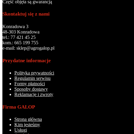
Część objęta są gwarancją
Skontaktuj się z nami
Konradowa 3
48-303 Konradowa
tel.: 77 421 45 25
kom.: 665 199 755
e-mail: sklep@agrogalop.pl
Przydatne informacje
Polityka prywatności
Regulamin serwisu
Formy płatności
Sposoby dostawy
Reklamacje i zwroty
Firma GALOP
Strona główna
Kim jesteśmy
Usługi