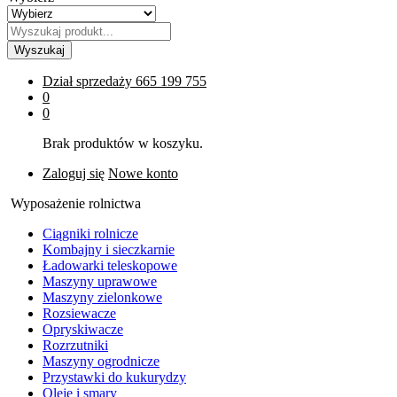
Wyszukaj
Dział sprzedaży
665 199 755
0
0
Brak produktów w koszyku.
Zaloguj się
Nowe konto
Wyposażenie rolnictwa
Ciągniki rolnicze
Kombajny i sieczkarnie
Ładowarki teleskopowe
Maszyny uprawowe
Maszyny zielonkowe
Rozsiewacze
Opryskiwacze
Rozrzutniki
Maszyny ogrodnicze
Przystawki do kukurydzy
Oleje i smary