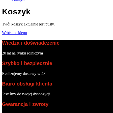
Koszyk
Twój koszyk aktualnie jest pusty.
Wróć do sklepu
Wiedza i doświadczenie
20 lat na rynku rolniczym
Szybko i bezpiecznie
Realizujemy dostawy w 48h
Biuro obsługi klienta
Jesteśmy do twojej dyspozycji
Gwarancja i zwroty