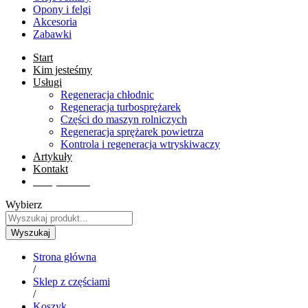
Opony i felgi
Akcesoria
Zabawki
Start
Kim jesteśmy
Usługi
Regeneracja chłodnic
Regeneracja turbosprężarek
Części do maszyn rolniczych
Regeneracja sprężarek powietrza
Kontrola i regeneracja wtryskiwaczy
Artykuły
Kontakt
Sklep online
Wybierz
Wyszukaj
Strona główna
/
Sklep z częściami
/
Koszyk