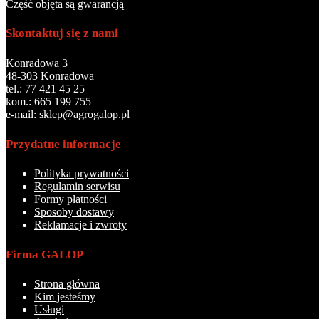
Część objęta są gwarancją
Skontaktuj się z nami
Konradowa 3
48-303 Konradowa
tel.: 77 421 45 25
kom.: 665 199 755
e-mail: sklep@agrogalop.pl
Przydatne informacje
Polityka prywatności
Regulamin serwisu
Formy płatności
Sposoby dostawy
Reklamacje i zwroty
Firma GALOP
Strona główna
Kim jesteśmy
Usługi