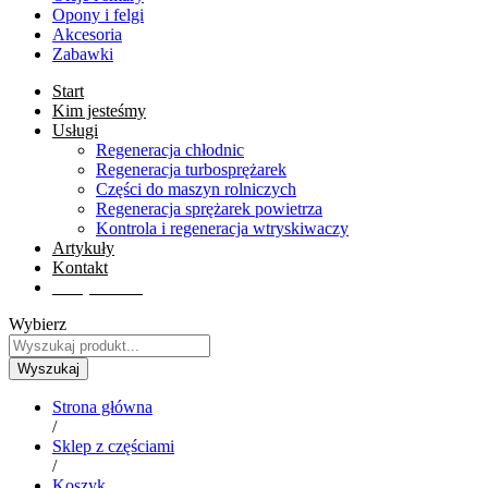
Opony i felgi
Akcesoria
Zabawki
Start
Kim jesteśmy
Usługi
Regeneracja chłodnic
Regeneracja turbosprężarek
Części do maszyn rolniczych
Regeneracja sprężarek powietrza
Kontrola i regeneracja wtryskiwaczy
Artykuły
Kontakt
Sklep online
Wybierz
Wyszukaj
Strona główna
/
Sklep z częściami
/
Koszyk