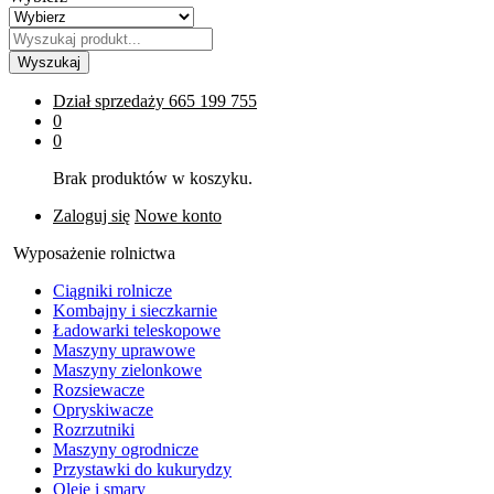
Wyszukaj
Dział sprzedaży
665 199 755
0
0
Brak produktów w koszyku.
Zaloguj się
Nowe konto
Wyposażenie rolnictwa
Ciągniki rolnicze
Kombajny i sieczkarnie
Ładowarki teleskopowe
Maszyny uprawowe
Maszyny zielonkowe
Rozsiewacze
Opryskiwacze
Rozrzutniki
Maszyny ogrodnicze
Przystawki do kukurydzy
Oleje i smary