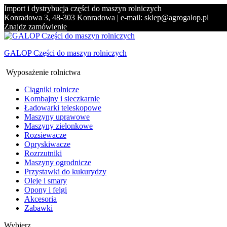
Import i dystrybucja części do maszyn rolniczych
Konradowa 3, 48-303 Konradowa | e-mail: sklep@agrogalop.pl
Znajdz zamówienie
GALOP Części do maszyn rolniczych
Wyposażenie rolnictwa
Ciągniki rolnicze
Kombajny i sieczkarnie
Ładowarki teleskopowe
Maszyny uprawowe
Maszyny zielonkowe
Rozsiewacze
Opryskiwacze
Rozrzutniki
Maszyny ogrodnicze
Przystawki do kukurydzy
Oleje i smary
Opony i felgi
Akcesoria
Zabawki
Wybierz