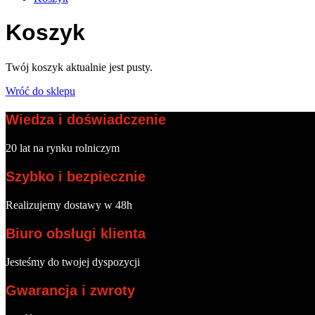
Koszyk
Twój koszyk aktualnie jest pusty.
Wróć do sklepu
Wiedza i doświadczenie
20 lat na rynku rolniczym
Szybko i bezpiecznie
Realizujemy dostawy w 48h
Biuro obsługi klienta
Jesteśmy do twojej dyspozycji
Gwarancja i zwroty