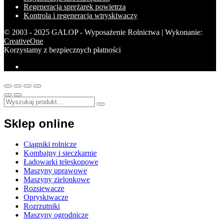
Regeneracja sprężarek powietrza
Kontrola i regeneracja wtryskiwaczy
© 2003 - 2025 GALOP - Wyposażenie Rolnictwa | Wykonanie:
CreativeOne
Korzystamy z bezpiecznych płatności
Sklep online
Ciągniki rolnicze
Kombajny i sieczkarnie
Ładowarki teleskopowe
Maszyny uprawowe
Maszyny zielonkowe
Rozsiewacze
Opryskiwacze
Rozrzutniki
Maszyny ogrodnicze