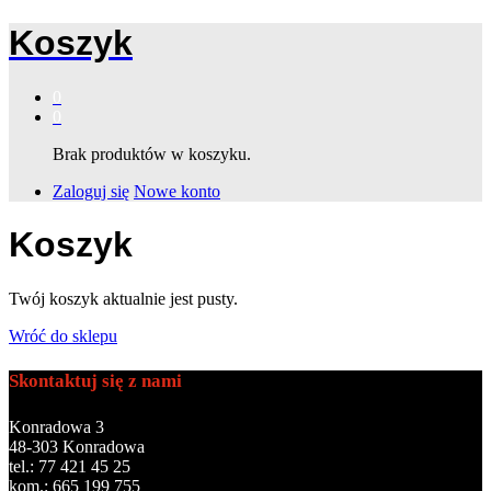
Koszyk
0
0
Brak produktów w koszyku.
Zaloguj się
Nowe konto
Koszyk
Twój koszyk aktualnie jest pusty.
Wróć do sklepu
Skontaktuj się z nami
Konradowa 3
48-303 Konradowa
tel.: 77 421 45 25
kom.: 665 199 755