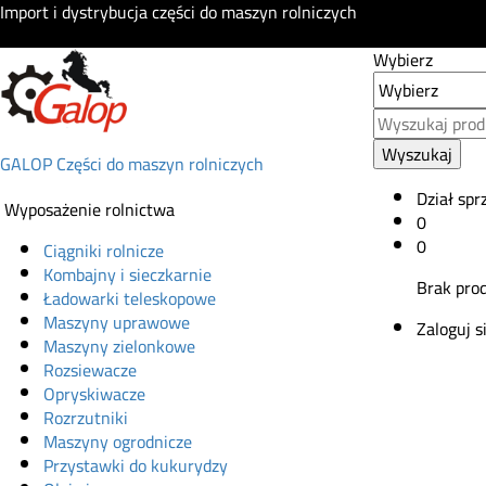
Import i dystrybucja części do maszyn rolniczych
Wybierz
Wyszukaj
GALOP Części do maszyn rolniczych
Dział spr
Wyposażenie rolnictwa
0
0
Ciągniki rolnicze
Kombajny i sieczkarnie
Brak pro
Ładowarki teleskopowe
Maszyny uprawowe
Zaloguj s
Maszyny zielonkowe
Rozsiewacze
Opryskiwacze
Rozrzutniki
Maszyny ogrodnicze
Przystawki do kukurydzy