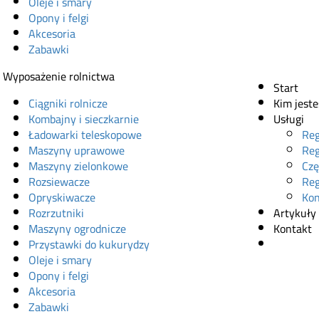
Oleje i smary
Opony i felgi
Akcesoria
Zabawki
Wyposażenie rolnictwa
Start
Ciągniki rolnicze
Kim jest
Kombajny i sieczkarnie
Usługi
Ładowarki teleskopowe
Reg
Maszyny uprawowe
Reg
Maszyny zielonkowe
Czę
Rozsiewacze
Reg
Opryskiwacze
Kon
Rozrzutniki
Artykuły
Maszyny ogrodnicze
Kontakt
Przystawki do kukurydzy
Sklep onl
Oleje i smary
Opony i felgi
Akcesoria
Zabawki