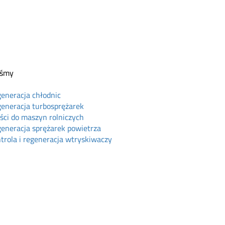
eśmy
eneracja chłodnic
eneracja turbosprężarek
ści do maszyn rolniczych
eneracja sprężarek powietrza
trola i regeneracja wtryskiwaczy
ine