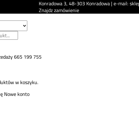
Konradowa 3, 48-303 Konradowa | e-mail: skle
Znajdz zamówienie
zedaży
665 199 755
duktów w koszyku.
ię
Nowe konto