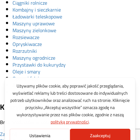
Ciągniki rolnicze
Kombajny i sieczkarnie
Ładowarki teleskopowe
Maszyny uprawowe
Maszyny zielonkowe
Rozsiewacze
Opryskiwacze
Rozrzutniki
Maszyny ogrodnicze
Przystawki do kukurydzy
Oleje i smary
Opony i felgi
Akcesoria
Zabawki
Koszyk
Brak produktów w koszyku.
Zamknij