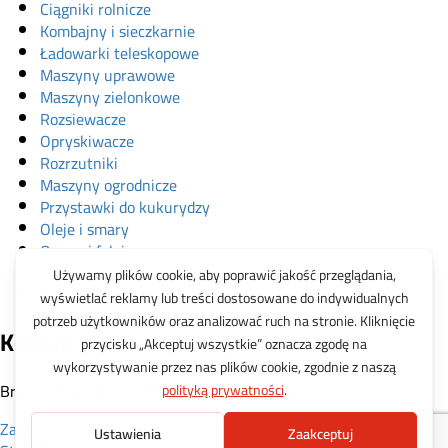
Ciągniki rolnicze
Kombajny i sieczkarnie
Ładowarki teleskopowe
Maszyny uprawowe
Maszyny zielonkowe
Rozsiewacze
Opryskiwacze
Rozrzutniki
Maszyny ogrodnicze
Przystawki do kukurydzy
Oleje i smary
Opony i felgi
Akcesoria
Zabawki
Koszyk
Brak produktów w koszyku.
Zamknij