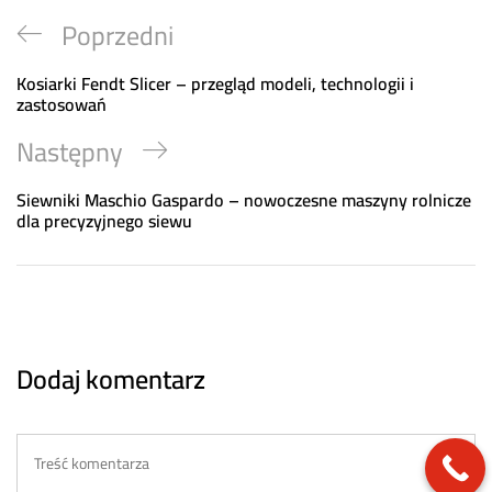
Nawigacja
Previous
Poprzedni
wpisu
Post
Kosiarki Fendt Slicer – przegląd modeli, technologii i
zastosowań
Next
Następny
Post
Siewniki Maschio Gaspardo – nowoczesne maszyny rolnicze
dla precyzyjnego siewu
Dodaj komentarz