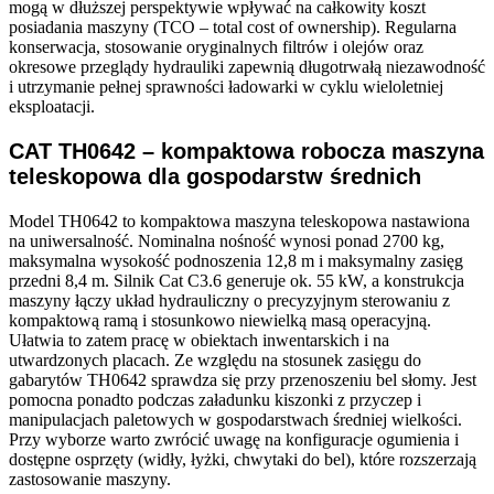
mogą w dłuższej perspektywie wpływać na całkowity koszt
posiadania maszyny (TCO – total cost of ownership). Regularna
konserwacja, stosowanie oryginalnych filtrów i olejów oraz
okresowe przeglądy hydrauliki zapewnią długotrwałą niezawodność
i utrzymanie pełnej sprawności ładowarki w cyklu wieloletniej
eksploatacji.
CAT TH0642 – kompaktowa robocza maszyna
teleskopowa dla gospodarstw średnich
Model TH0642 to kompaktowa maszyna teleskopowa nastawiona
na uniwersalność. Nominalna nośność wynosi ponad 2700 kg,
maksymalna wysokość podnoszenia 12,8 m i maksymalny zasięg
przedni 8,4 m. Silnik Cat C3.6 generuje ok. 55 kW, a konstrukcja
maszyny łączy układ hydrauliczny o precyzyjnym sterowaniu z
kompaktową ramą i stosunkowo niewielką masą operacyjną.
Ułatwia to zatem pracę w obiektach inwentarskich i na
utwardzonych placach. Ze względu na stosunek zasięgu do
gabarytów TH0642 sprawdza się przy przenoszeniu bel słomy. Jest
pomocna ponadto podczas załadunku kiszonki z przyczep i
manipulacjach paletowych w gospodarstwach średniej wielkości.
Przy wyborze warto zwrócić uwagę na konfiguracje ogumienia i
dostępne osprzęty (widły, łyżki, chwytaki do bel), które rozszerzają
zastosowanie maszyny.