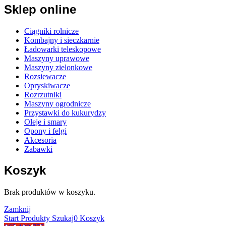
Sklep online
Ciągniki rolnicze
Kombajny i sieczkarnie
Ładowarki teleskopowe
Maszyny uprawowe
Maszyny zielonkowe
Rozsiewacze
Opryskiwacze
Rozrzutniki
Maszyny ogrodnicze
Przystawki do kukurydzy
Oleje i smary
Opony i felgi
Akcesoria
Zabawki
Koszyk
Brak produktów w koszyku.
Zamknij
Start
Produkty
Szukaj
0
Koszyk