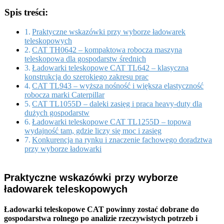
Spis treści:
Praktyczne wskazówki przy wyborze ładowarek
teleskopowych
CAT TH0642 – kompaktowa robocza maszyna
teleskopowa dla gospodarstw średnich
Ładowarki teleskopowe CAT TL642 – klasyczna
konstrukcja do szerokiego zakresu prac
CAT TL943 – wyższa nośność i większa elastyczność
robocza marki Caterpillar
CAT TL1055D – daleki zasięg i praca heavy-duty dla
dużych gospodarstw
Ładowarki teleskopowe CAT TL1255D – topowa
wydajność tam, gdzie liczy się moc i zasięg
Konkurencja na rynku i znaczenie fachowego doradztwa
przy wyborze ładowarki
Praktyczne wskazówki przy wyborze
ładowarek teleskopowych
Ładowarki teleskopowe CAT powinny zostać dobrane do
gospodarstwa rolnego po analizie rzeczywistych potrzeb i