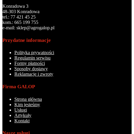
Konradowa 3
48-303 Konradowa
tel.: 77 421 45 25
kom.: 665 199 755
e-mail: sklep@agrogalop.pl
Przydatne informacje
Polityka prywatności
Regulamin serwisu
Formy płatności
Sposoby dostawy
Reklamacje i zwroty
Firma GALOP
Strona główna
Kim jesteśmy
Usługi
Artykuły
Kontakt
Nasze usługi