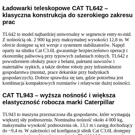
Ładowarki teleskopowe CAT TL642 –
klasyczna konstrukcja do szerokiego zakresu
prac
TL642 to model najbardziej uniwersalny w segmencie entry-to-mid.
Z nośnością ok. 2 900 kg przy maksymalnej wysokości 12,8 m. W
ofercie dostępne są też wersje z systemem stabilizatorów. Napęd
oparty na silniku Cat C3.6L gwarantuje bezpieczeństwo operacji i
ekonomikę paliwową przy typowych zadaniach rolnych. TL642 z
powodzeniem obsłuży prace z belami, paletami nawozów i
materiałów sypkich, a także drobne roboty przy infrastrukturze
gospodarstwa (montaż, prace dekarskie przy budynkach
gospodarczych). Dobrze sprawdza się tam, gdzie potrzebna jest
kombinacja kompaktowych rozmiarów i relatywnie dużej nośności.
CAT TL943 – wyższa nośność i większa
elastyczność robocza marki Caterpillar
TL943 to maszyna przeznaczona dla gospodarstw, które wymagają
większej siły podnoszenia. Nominalna nośność około 4 000 kg,
maksymalna wysokość podnoszenia ok. 13,1 m i zasięg dochodzący
do ~9,4 m. W zależności od konfiguracji silnik Cat C3.6L dostępny