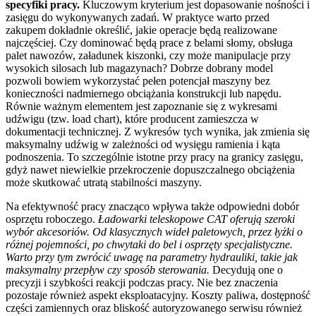
specyfiki pracy.
Kluczowym kryterium jest dopasowanie nośności i
zasięgu do wykonywanych zadań. W praktyce warto przed
zakupem dokładnie określić, jakie operacje będą realizowane
najczęściej. Czy dominować będą prace z belami słomy, obsługa
palet nawozów, załadunek kiszonki, czy może manipulacje przy
wysokich silosach lub magazynach? Dobrze dobrany model
pozwoli bowiem wykorzystać pełen potencjał maszyny bez
konieczności nadmiernego obciążania konstrukcji lub napędu.
Równie ważnym elementem jest zapoznanie się z wykresami
udźwigu (tzw. load chart), które producent zamieszcza w
dokumentacji technicznej. Z wykresów tych wynika, jak zmienia się
maksymalny udźwig w zależności od wysięgu ramienia i kąta
podnoszenia. To szczególnie istotne przy pracy na granicy zasięgu,
gdyż nawet niewielkie przekroczenie dopuszczalnego obciążenia
może skutkować utratą stabilności maszyny.
Na efektywność pracy znacząco wpływa także odpowiedni dobór
osprzętu roboczego.
Ładowarki teleskopowe CAT oferują szeroki
wybór akcesoriów. Od klasycznych wideł paletowych, przez łyżki o
różnej pojemności, po chwytaki do bel i osprzęty specjalistyczne.
Warto przy tym zwrócić uwagę na parametry hydrauliki, takie jak
maksymalny przepływ czy sposób sterowania.
Decydują one o
precyzji i szybkości reakcji podczas pracy. Nie bez znaczenia
pozostaje również aspekt eksploatacyjny. Koszty paliwa, dostępność
części zamiennych oraz bliskość autoryzowanego serwisu również