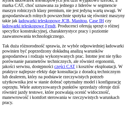
Rynek ładowarek teleskopowych jest dziś wyjątkowo szeroki, a
marka CAT, choć uznawana za jednego z liderów w segmencie
maszyn rolniczych klasy premium, nie jest jedyną wartą uwagi. W
gospodarstwach rolnych powszechnie spotyka się również maszyny
takie jak
ładowarki teleskopowe JCB
,
Manitou
,
Case IH
czy
ładowarki teleskopowe Fendt
. Producenci oferują sprzęt o różnej
specyfice konstrukcyjnej, charakterystyce pracy i poziomie
zaawansowania technologicznego.
Tak duża różnorodność sprawia, że wybór odpowiedniej ładowarki
powinien być poprzedzony dokładną analizą warunków
gospodarstwa i rodzaju wykonywanych prac. Istotne jest nie tylko
porównanie parametrów technicznych, ale również ergonomii,
jakości serwisu, dostępności
części CAT
i kosztów eksploatacji. W
praktyce najlepsze efekty daje konsultacja z doradcą technicznym
lub dealerem, który na podstawie rzeczywistych potrzeb
użytkownika jest w stanie dobrać optymalny model i konfigurację
osprzętu. Wiele autoryzowanych punktów sprzedaży oferuje dziś
również jazdy testowe, które pozwalają ocenić widoczność,
manewrowość i komfort sterowania w rzeczywistych warunkach
pracy.