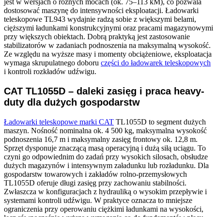
jest w wersjach o różnych mocach (ok. 75–113 kM), co pozwala
dostosować maszynę do intensywności eksploatacji. Ładowarki
teleskopowe TL943 wydajnie radzą sobie z większymi belami,
cięższymi ładunkami konstrukcyjnymi oraz pracami magazynowymi
przy większych obiektach. Dobrą praktyką jest zastosowanie
stabilizatorów w zadaniach podnoszenia na maksymalną wysokość.
Ze względu na wyższe masy i momenty obciążeniowe, eksploatacja
wymaga skrupulatnego doboru
części do ładowarek teleskopowych
i kontroli rozkładów udźwigu.
CAT TL1055D – daleki zasięg i praca heavy-
duty dla dużych gospodarstw
Ładowarki teleskopowe marki CAT
TL1055D to segment dużych
maszyn. Nośność nominalna ok. 4 500 kg, maksymalna wysokość
podnoszenia 16,7 m i maksymalny zasięg frontowy ok. 12,8 m.
Sprzęt dysponuje znaczącą masą operacyjną i dużą siłą uciągu. To
czyni go odpowiednim do zadań przy wysokich silosach, obsłudze
dużych magazynów i intensywnym załadunku lub rozładunku. Dla
gospodarstw towarowych i zakładów rolno-przemysłowych
TL1055D oferuje długi zasięg przy zachowaniu stabilności.
Zwłaszcza w konfiguracjach z hydrauliką o wysokim przepływie i
systemami kontroli udźwigu. W praktyce oznacza to mniejsze
ograniczenia przy operowaniu ciężkimi ładunkami na wysokości,