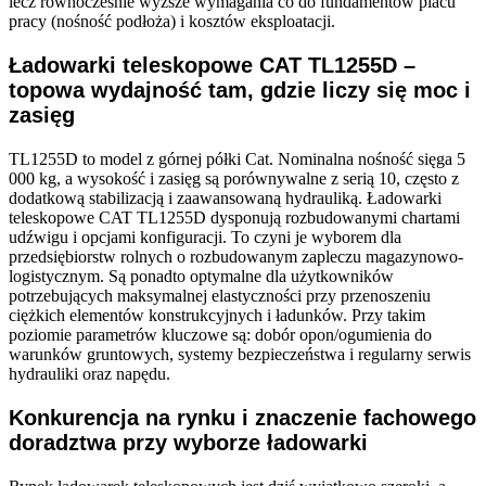
lecz równocześnie wyższe wymagania co do fundamentów placu
pracy (nośność podłoża) i kosztów eksploatacji.
Ładowarki teleskopowe CAT TL1255D –
topowa wydajność tam, gdzie liczy się moc i
zasięg
TL1255D to model z górnej półki Cat. Nominalna nośność sięga 5
000 kg, a wysokość i zasięg są porównywalne z serią 10, często z
dodatkową stabilizacją i zaawansowaną hydrauliką. Ładowarki
teleskopowe CAT TL1255D dysponują rozbudowanymi chartami
udźwigu i opcjami konfiguracji. To czyni je wyborem dla
przedsiębiorstw rolnych o rozbudowanym zapleczu magazynowo-
logistycznym. Są ponadto optymalne dla użytkowników
potrzebujących maksymalnej elastyczności przy przenoszeniu
ciężkich elementów konstrukcyjnych i ładunków. Przy takim
poziomie parametrów kluczowe są: dobór opon/ogumienia do
warunków gruntowych, systemy bezpieczeństwa i regularny serwis
hydrauliki oraz napędu.
Konkurencja na rynku i znaczenie fachowego
doradztwa przy wyborze ładowarki