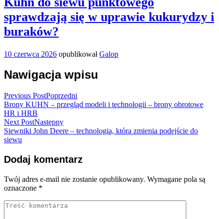
Kuhn do siewu punktowego
sprawdzają się w uprawie kukurydzy i
buraków?
10 czerwca 2026
opublikował
Galop
Nawigacja wpisu
Previous Post
Poprzedni
Brony KUHN – przegląd modeli i technologii – brony obrotowe
HR i HRB
Next Post
Następny
Siewniki John Deere – technologia, która zmienia podejście do
siewu
Dodaj komentarz
Twój adres e-mail nie zostanie opublikowany.
Wymagane pola są
oznaczone
*