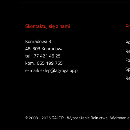
Lemken
Manitou
Massey Ferguson
Skontaktuj się z nami
Pr
New Holland
PETRONAS
Konradowa 3
Po
48-303 Konradowa
Pottinger
Re
tel.: 77 421 45 25
Pronar
Fo
kom.: 665 199 755
PROXO
Sp
e-mail: sklep@agrogalop.pl
Rockinger
Re
Same
Scharmüller
Siku
Tenzi
© 2003 - 2025 GALOP - Wyposażenie Rolnictwa | Wykonanie
TT Technology
Vaderstad