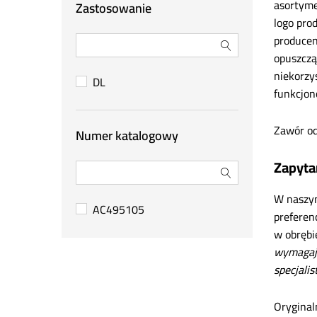
asortyme
Zastosowanie
Biso
logo pro
Bruder
producen
Capello
opuszczą
CAT
niekorzy
DL
funkcjon
Claas
CNH (Case / New Holland)
Zawór od
Numer katalogowy
CX80
Deutz-Fahr
Zapyta
Donaldson
W naszym
Farmet
AC495105
preferen
Fendt
w obrębi
Fuchs
wymagają
Gaspardo
specjalis
GEKO
Oryginal
Geringhoff