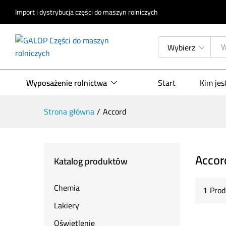
Import i dystrybucja części do maszyn rolniczych
Wybierz
Wyposażenie rolnictwa
Start
Kim je
Strona główna
/
Accord
Accor
Katalog produktów
Chemia
1
Prod
Lakiery
Oświetlenie