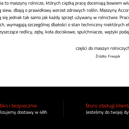
a to maszyny rolnicze, których ciężką pracę doceniają bowiem wła
ą siew, dbają o prawidłowy wzrost zdrowych roślin. Maszyny Accord
 się jednak tak samo jak każdy sprzęt używany w rolnictwie. Prac
h, wymagają szczególnej dbałości o stan techniczny niektórych 
zyszczące redlicy, zęby, koła dociskowe, spulchniacze, wężyki podają
Źródło: Freepik
bko i bezpiecznie
Biuro obsługi klient
lizujemy dostawy w 48h
Jesteśmy do twojej dy