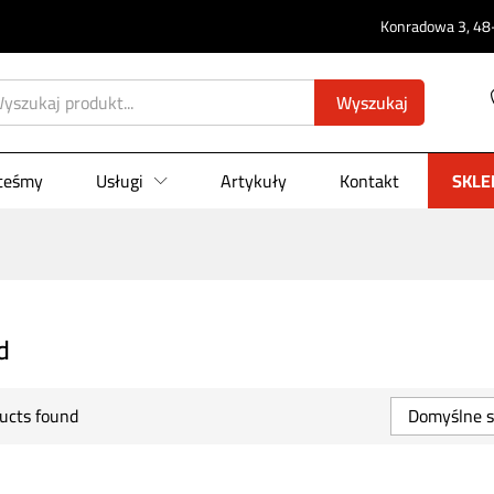
Konradowa 3, 48-
Wyszukaj
steśmy
Usługi
Artykuły
Kontakt
SKLE
d
ucts found
Domyślne s