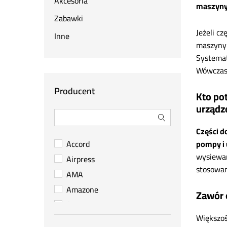
Akcesoria
maszyny
Zabawki
Jeżeli c
Inne
maszyny 
Systemat
Wówczas n
Producent
Kto po
urządz
Części d
pompy i 
Accord
wysiewan
Airpress
stosowan
AMA
Amazone
Zawór 
Arag
Większoś
Berthoud