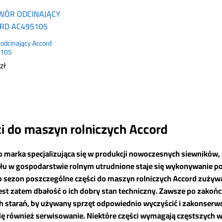
odcinający Accord
105
zł
zł
i do maszyn rolniczych Accord
o marka specjalizująca się w produkcji nowoczesnych siewników,
ału w gospodarstwie rolnym utrudnione staje się wykonywanie p
Co sezon poszczególne części do maszyn rolniczych Accord zużywa
jest zatem dbałość o ich dobry stan techniczny. Zawsze po zakoń
h starań, by używany sprzęt odpowiednio wyczyścić i zakonser
ię również serwisowanie. Niektóre części wymagają częstszych 