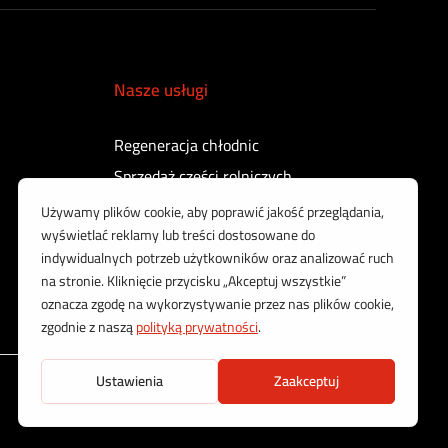
Nasze usługi
Regeneracja chłodnic
Sprzedaż części rolniczych
Regeneracja turbosprężarek
Regeneracja sprężarek powietrza
Kontrola i regeneracja wtryskiwaczy
Korzystamy z bezpiecznych płatności