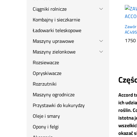
Ciągniki rolnicze
Kombajny i sieczkarnie
Zawór 
Ładowarki teleskopowe
AC495
1750
1750
Maszyny uprawowe
Maszyny zielonkowe
Rozsiewacze
Opryskiwacze
Częśc
Rozrzutniki
Maszyny ogrodnicze
Accord t
ich udzi
Przystawki do kukurydzy
roślin. 
Oleje i smary
istotna 
wszelkic
Opony i felgi
okazać s