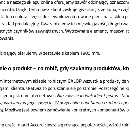
ncie naszego sklepu online oferujemy zawór odcinający oznacz
ducenta. Dzięki temu nasz klient zyskuje gwarancję, że kupuje cz
ta lub dealera. Części do siewników oferowane przez nasz sklep pr
 zakład produkcyjny. Gwarantujemy ich wysoką jakość, długotrwa
stnych czynników zewnętrznych. Wytrzymałe elementy maszyn rol
owania.
cinający oferujemy w zestawie z kablem 1900 mm.
nie o produkt – co robić, gdy szukamy produktów, k
 internetowym sklepie rolniczym GALOP wszystkie produkty dane
cjami klienta. Ułatwia to poruszanie się po stronie. Poszczególn
e jednej strony internetowej.
Nie zawsze jednak klient jest w stan
 wymiany w jego sprzęcie. W przypadku napotkania trudności prz
tą.
Możliwe jest bowiem zamówienie konkretnych komponentów be
ne części marki Accord cieszą się rosnącą popularnością wśród roln