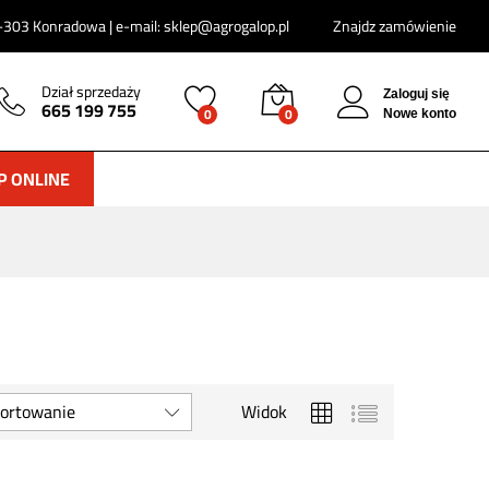
303 Konradowa | e-mail: sklep@agrogalop.pl
Znajdz zamówienie
Dział sprzedaży
Zaloguj się
665 199 755
0
0
Nowe konto
P ONLINE
ortowanie
Widok