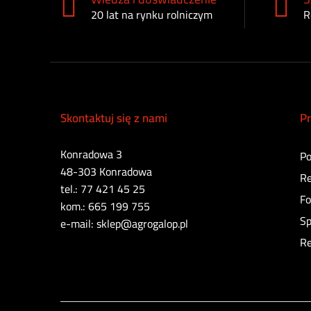
Lamborghini
20 lat na rynku rolniczym
R
Lemken
Manitou
Massey Ferguson
New Holland
Skontaktuj się z nami
Pr
PETRONAS
Pottinger
Konradowa 3
Po
Pronar
48-303 Konradowa
Re
PROXO
tel.: 77 421 45 25
Fo
Rockinger
kom.: 665 199 755
Sp
Same
e-mail: sklep@agrogalop.pl
Re
Scharmüller
Siku
Tenzi
TT Technology