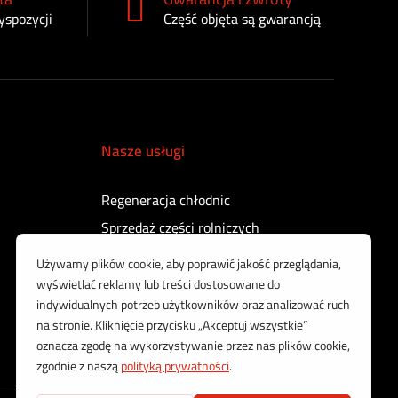
yspozycji
Część objęta są gwarancją
Nasze usługi
Regeneracja chłodnic
Sprzedaż części rolniczych
Regeneracja turbosprężarek
Regeneracja sprężarek powietrza
Kontrola i regeneracja wtryskiwaczy