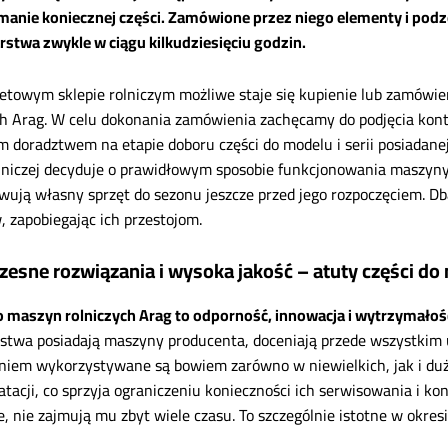
manie koniecznej części. Zamówione przez niego elementy i podz
stwa zwykle w ciągu kilkudziesięciu godzin.
etowym sklepie rolniczym możliwe staje się kupienie lub zamówie
ch Arag. W celu dokonania zamówienia zachęcamy do podjęcia kont
 doradztwem na etapie doboru części do modelu i serii posiadane
olniczej decyduje o prawidłowym sposobie funkcjonowania maszyny. 
wują własny sprzęt do sezonu jeszcze przed jego rozpoczęciem. D
, zapobiegając ich przestojom.
esne rozwiązania i wysoka jakość – atuty części do
o maszyn rolniczych Arag to odporność, innowacja i wytrzymało
stwa posiadają maszyny producenta, doceniają przede wszystkim 
iem wykorzystywane są bowiem zarówno w niewielkich, jak i duż
tacji, co sprzyja ograniczeniu konieczności ich serwisowania i kons
 nie zajmują mu zbyt wiele czasu. To szczególnie istotne w okresie