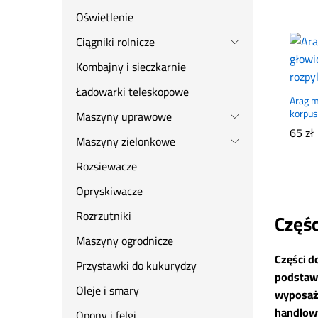
Oświetlenie
Ciągniki rolnicze
Kombajny i sieczkarnie
Ładowarki teleskopowe
Arag m
korpus
Maszyny uprawowe
65
65
zł
zł
Maszyny zielonkowe
Rozsiewacze
Opryskiwacze
Rozrzutniki
Częśc
Maszyny ogrodnicze
Części d
Przystawki do kukurydzy
podstawo
Oleje i smary
wyposaże
handlowy
Opony i felgi