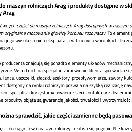
 do maszyn rolniczych Arag i produkty dostępne w 
y Arag
ównych części do maszyn rolniczych Arag dostępnych w naszym 
m oryginalne mocowanie głowicy korpusu rozpylaczy.
To element 
na jego wysoki stopień eksploatacji w trudnych warunkach. Do z
sezonu.
e producenta znajdują się ponadto elementy układów mechanicznych
tyczne. Wśród nich na specjalne zamówienie klienta sprowadza się z
a, lance, uszczelki, złączki, eżektory, przepływomierze, zawory ku
nt dostępny na rynku rolniczym pozwala na szybką realizację naw
zeni specjaliści korzystamy bowiem z sieci kontaktów z dealerami 
ne produkty objęte są gwarancją jakości, trwałości i wytrzymałości
można sprawdzić, jakie części zamienne będą pasowa
ęści do ciągników i maszyn rolniczych łatwo się pogubić. Nie każdy