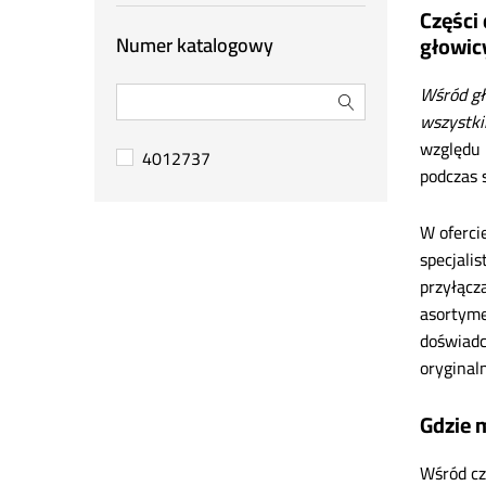
Części
Berthoud
głowic
Numer katalogowy
Biso
Bruder
Wśród gł
Capello
wszystki
CAT
względu 
4012737
podczas 
Claas
CNH (Case / New Holland)
W oferci
CX80
specjalis
Deutz-Fahr
przyłącz
Donaldson
asortyme
doświadc
Farmet
oryginal
Fendt
Fuchs
Gdzie 
Gaspardo
Wśród cz
GEKO