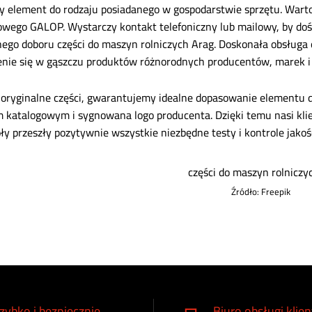
y element do rodzaju posiadanego w gospodarstwie sprzętu. Warto
owego GALOP. Wystarczy kontakt telefoniczny lub mailowy, by do
ego doboru części do maszyn rolniczych Arag. Doskonała obsługa 
enie się w gąszczu produktów różnorodnych producentów, marek i
 oryginalne części, gwarantujemy idealne dopasowanie elementu d
katalogowym i sygnowana logo producenta. Dzięki temu nasi klie
ły przeszły pozytywnie wszystkie niezbędne testy i kontrole jakośc
Źródło: Freepik
zybko i bezpiecznie
Biuro obsługi klien