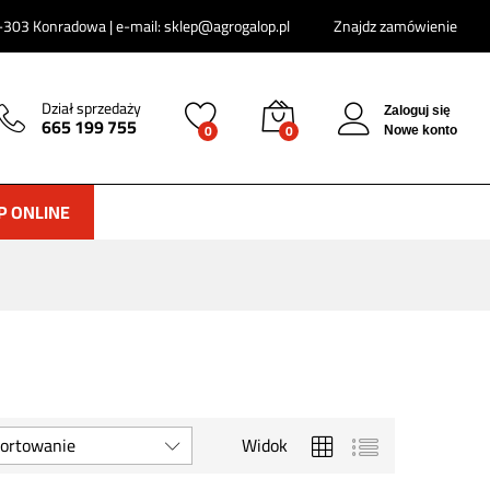
303 Konradowa | e-mail: sklep@agrogalop.pl
Znajdz zamówienie
Dział sprzedaży
Zaloguj się
665 199 755
0
0
Nowe konto
P ONLINE
ortowanie
Widok