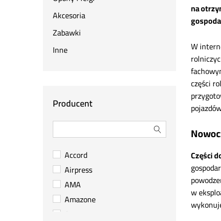
na otrzy
Akcesoria
gospodar
Zabawki
W intern
Inne
rolniczy
fachowym
części r
przygoto
Producent
pojazdów
Nowocz
Accord
Części d
gospodar
Airpress
powodzen
AMA
w eksploa
Amazone
wykonuje,
Arag