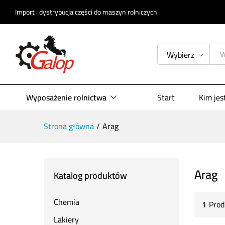
Import i dystrybucja części do maszyn rolniczych
Wybierz
Wyposażenie rolnictwa
Start
Kim je
Strona główna
/
Arag
Arag
Katalog produktów
Chemia
1
Prod
Lakiery