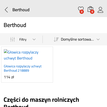
Berthoud
0
0
Berthoud
Domyślne sortowanie
Filtry
Głowica rozpylaczy uchwyt
Berthoud 218889
114
zł
Części do maszyn rolniczych
Berthoud