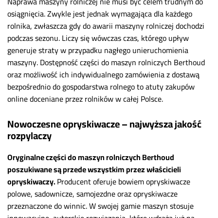
Naprawa maszyny rolniczej nie musi być celem trudnym do
osiągnięcia. Zwykle jest jednak wymagająca dla każdego
rolnika, zwłaszcza gdy do awarii maszyny rolniczej dochodzi
podczas sezonu. Liczy się wówczas czas, którego upływ
generuje straty w przypadku nagłego unieruchomienia
maszyny. Dostępność części do maszyn rolniczych Berthoud
oraz możliwość ich indywidualnego zamówienia z dostawą
bezpośrednio do gospodarstwa rolnego to atuty zakupów
online doceniane przez rolników w całej Polsce.
Nowoczesne opryskiwacze – najwyższa jakość
rozpylaczy
Oryginalne części do maszyn rolniczych Berthoud
poszukiwane są przede wszystkim przez właścicieli
opryskiwaczy.
Producent oferuje bowiem opryskiwacze
polowe, sadownicze, samojezdne oraz opryskiwacze
przeznaczone do winnic. W swojej gamie maszyn stosuje
innowacyjne, autorskie rozwiązania, które wdraża już na