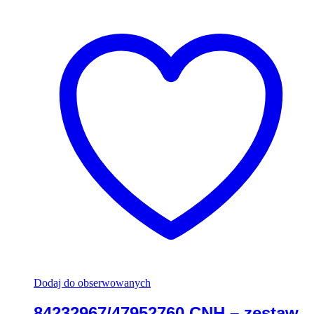
Dodaj do obserwowanych
84232967/47952760 CNH – zestaw