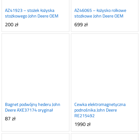
AZ41923 – stożek łożyska
AZ46065 – łożysko rolkowe
stożkowego John Deere OEM
stożkowe John Deere OEM
200
zł
699
zł
Bagnet podwójny hederu John
Cewka elektromagnetyczna
Deere AXE37174 oryginał
podnośnika John Deere
RE215492
87
zł
1990
zł