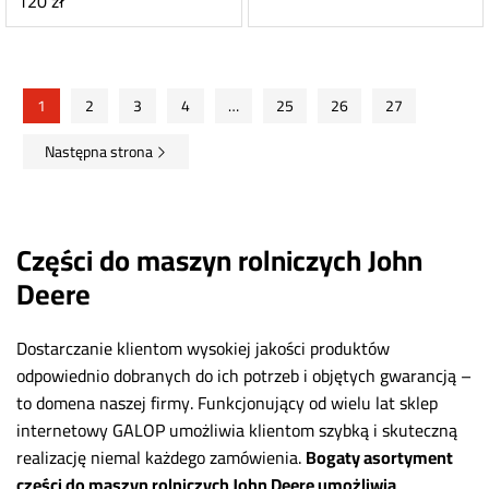
120
zł
1
2
3
4
…
25
26
27
Następna strona
Części do maszyn rolniczych John
Deere
Dostarczanie klientom wysokiej jakości produktów
odpowiednio dobranych do ich potrzeb i objętych gwarancją –
to domena naszej firmy. Funkcjonujący od wielu lat sklep
internetowy GALOP umożliwia klientom szybką i skuteczną
realizację niemal każdego zamówienia.
Bogaty asortyment
części do maszyn rolniczych John Deere umożliwia