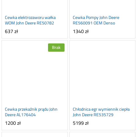
Cewka elektrozaworu wałka
Cewka Pompy John Deere
WOM John Deere RE50782
RE560091 OEM Denso
637
zł
1340
zł
Brak
Cewka przekaźnik prądu John
Chłodnica egr wymiennik ciepła
Deere AL176404
John Deere RE535729
1200
zł
5199
zł