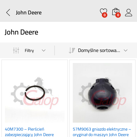
John Deere
0
0
John Deere
Domyślne sortowanie
Filtry
40M7300 – Pierścień
57M9063 gniazdo elektryczne –
zabezpieczający John Deere
oryginał do maszyn John Deere