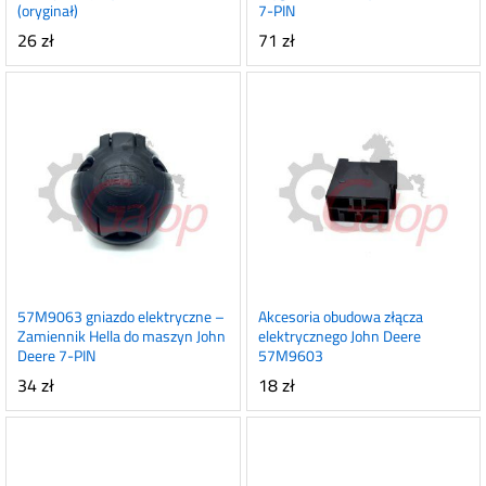
(oryginał)
7-PIN
26
zł
71
zł
57M9063 gniazdo elektryczne –
Akcesoria obudowa złącza
Zamiennik Hella do maszyn John
elektrycznego John Deere
Deere 7-PIN
57M9603
34
zł
18
zł