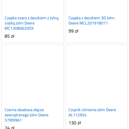
Czapka szara z daszkiem z tylną
Czapka z daszkiem 3D John
siatką John Deere
Deere MCL201918011
MC13080620OX
99
zł
85
zł
Czarna obudowa złącza
Czujnik ciśnienia John Deere
zewnętrznego John Deere
AL112954
57M9961
130
zł
24
zł