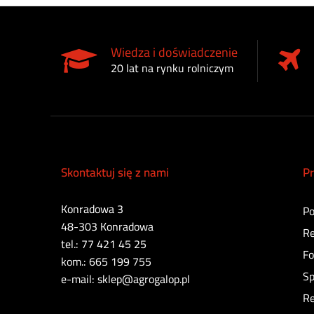
Geringhoff
GRANIT
Wiedza i doświadczenie
Gregoire Besson
20 lat na rynku rolniczym
Hardi
Hella
Horsch
Impos
INA
Skontaktuj się z nami
Pr
iSofa
JCB
Konradowa 3
Po
John Deere
48-303 Konradowa
Re
tel.: 77 421 45 25
KAJO
Fo
kom.: 665 199 755
Kuhn
Sp
e-mail: sklep@agrogalop.pl
Kuhn Rauch
Re
Kverneland