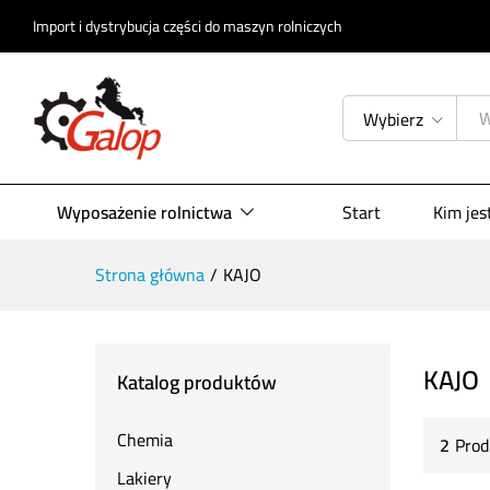
Import i dystrybucja części do maszyn rolniczych
Wybierz
Wyposażenie rolnictwa
Start
Kim je
Strona główna
/
KAJO
KAJO
Katalog produktów
Chemia
2
Prod
Lakiery