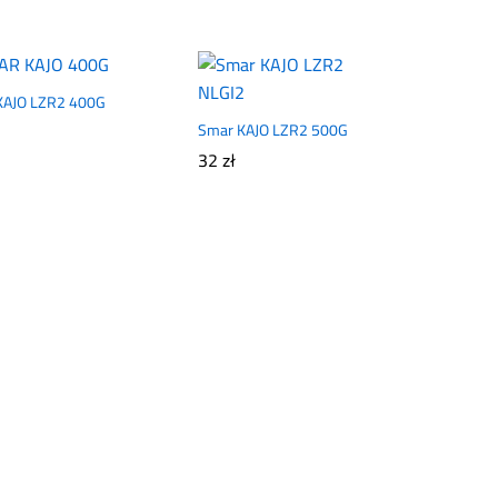
KAJO LZR2 400G
Smar KAJO LZR2 500G
32
32
zł
zł