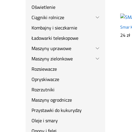
Oświetlenie
Ciągniki rolnicze
Kombajny i sieczkarnie
Smar 
24
24
zł
zł
Ładowarki teleskopowe
Maszyny uprawowe
Maszyny zielonkowe
Rozsiewacze
Opryskiwacze
Rozrzutniki
Maszyny ogrodnicze
Przystawki do kukurydzy
Oleje i smary
Opony i felgi