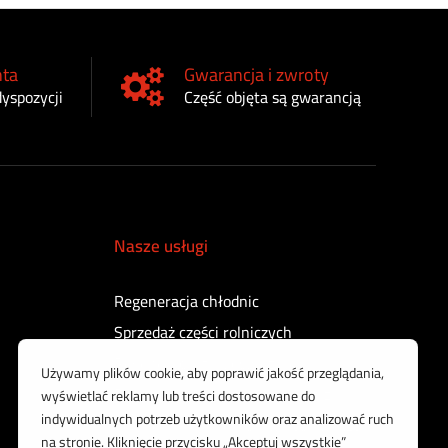
nta
Gwarancja i zwroty
dyspozycji
Część objęta są gwarancją
Nasze usługi
Regeneracja chłodnic
Sprzedaż części rolniczych
Regeneracja turbosprężarek
Regeneracja sprężarek powietrza
Kontrola i regeneracja wtryskiwaczy