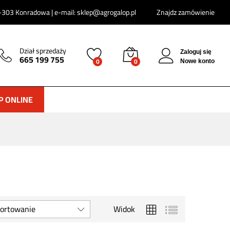
303 Konradowa | e-mail: sklep@agrogalop.pl
Znajdz zamówienie
Dział sprzedaży
Zaloguj się
665 199 755
0
0
Nowe konto
P ONLINE
ortowanie
Widok