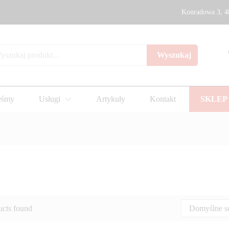
Konradowa 3, 4
Wyszukaj
eśmy
Usługi
Artykuły
Kontakt
SKLEP
ucts found
Domyślne s