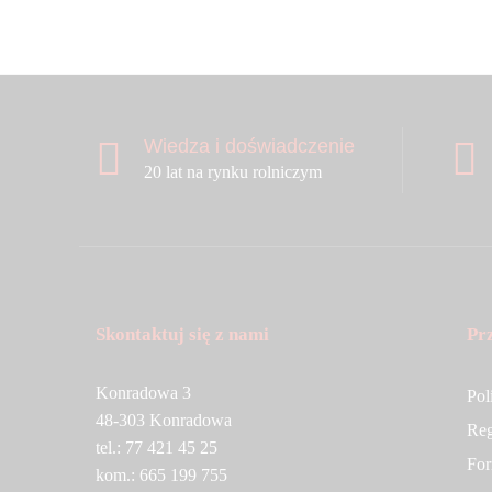
Vaderstad
Valtra
Vicon Kverneland
Victor Reinz
Wiedza i doświadczenie
Yato
20 lat na rynku rolniczym
ZETOR
Skontaktuj się z nami
Pr
Konradowa 3
Pol
48-303 Konradowa
Reg
tel.: 77 421 45 25
For
kom.: 665 199 755