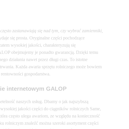
często zastanawiają się nad tym, czy wybrać zamienniki,
aje się prosta. Oryginalne części pochodzące
atem wysokiej jakości, charakteryzują się
ALOP obejmujemy je ponadto gwarancją. Dzięki temu
go działania nawet przez długi czas. To istotne
o trwania. Każda awaria sprzętu rolniczego może bowiem
e rentowności gospodarstwa.
pie internetowym GALOP
etelność naszych usług. Dbamy o jak najszybszą
my wysokiej jakości części do ciągników rolniczych Same,
która często ulega awariom, ze względu na konieczność
u rolniczym znaleźć można szeroki asortyment części