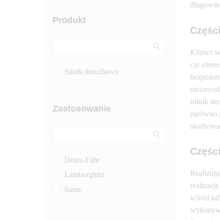
długowiec
Berthoud
Produkt
Biso
Części
Bruder
Capello
Klienci s
czy eleme
CAT
Silnik dmuchawy
bezpośred
Claas
niezawod
CNH (Case / New Holland)
rolnik de
Zastosowanie
CX80
zarówno 
Deutz-Fahr
skutkować
Donaldson
Częśc
Farmet
Deutz-Fahr
Fendt
Realizuj
Lamborghini
Fuchs
realizacj
Same
wśród któ
Gaspardo
wykonywa
GEKO