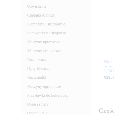
Oświetlenie
Ciągniki rolnicze
Kombajny i sieczkarnie
Ładowarki teleskopowe
Maszyny uprawowe
Maszyny zielonkowe
Rozsiewacze
Silnik
Same, 
Opryskiwacze
0.900
Rozrzutniki
560
560
zł
zł
Maszyny ogrodnicze
Przystawki do kukurydzy
Oleje i smary
Częśc
Opony i felgi