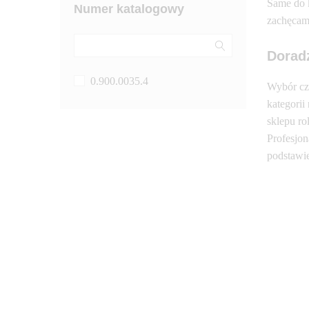
Same do k
Numer katalogowy
Geringhoff
zachęcamy
GRANIT
Gregoire Besson
Dorad
Hardi
0.900.0035.4
Wybór cz
Hella
kategorii
Horsch
sklepu r
Impos
Profesjon
podstawi
INA
iSofa
JCB
John Deere
KAJO
Kuhn
Kuhn Rauch
Kverneland