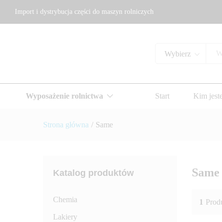
Import i dystrybucja części do maszyn rolniczych
Wybierz
Wyposażenie rolnictwa
Start
Kim jest
Strona główna
/
Same
Same
Katalog produktów
Chemia
1
Prod
Lakiery