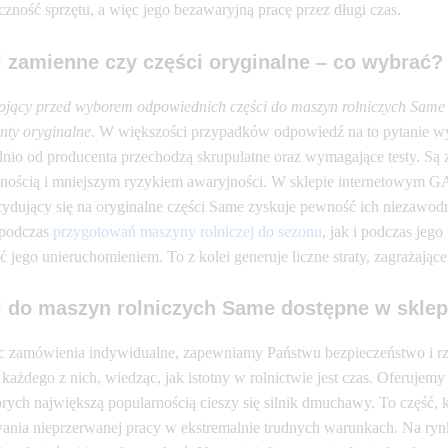
zność sprzętu, a więc jego bezawaryjną pracę przez długi czas.
 zamienne czy części oryginalne – co wybrać?
tojący przed wyborem odpowiednich części do maszyn rolniczych Same 
nty oryginalne.
W większości przypadków odpowiedź na to pytanie wyd
nio od producenta przechodzą skrupulatne oraz wymagające testy. Są z
nością i mniejszym ryzykiem awaryjności. W sklepie internetowym G
cydujący się na oryginalne części Same zyskuje pewność ich niezawodne
podczas
przygotowań maszyny rolniczej do sezonu
, jak i podczas jeg
 jego unieruchomieniem. To z kolei generuje liczne straty, zagrażając
i do maszyn rolniczych Same dostępne w skle
ąc zamówienia indywidualne, zapewniamy Państwu bezpieczeństwo i rz
ę każdego z nich, wiedząc, jak istotny w rolnictwie jest czas. Oferuje
rych największą popularnością cieszy się silnik dmuchawy. To część, 
nia nieprzerwanej pracy w ekstremalnie trudnych warunkach. Na rynk