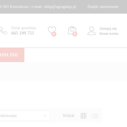
8-303 Konradowa | e-mail: sklep@agrogalop.pl
Znajdz zamówienie
Dział sprzedaży
Zaloguj się
665 199 755
Nowe konto
0
0
 ONLINE
ortowanie
Widok