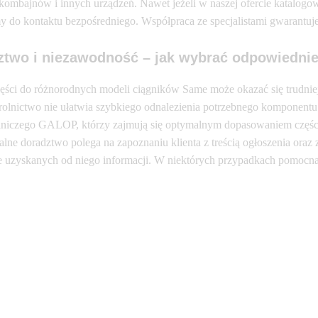
ombajnów i innych urządzeń. Nawet jeżeli w naszej ofercie katalogow
 do kontaktu bezpośredniego. Współpraca ze specjalistami gwarantuje
ztwo i niezawodność – jak wybrać odpowiednie
ęści do różnorodnych modeli ciągników Same może okazać się trudniej
 rolnictwo nie ułatwia szybkiego odnalezienia potrzebnego komponentu
olniczego GALOP, którzy zajmują się optymalnym dopasowaniem części
alne doradztwo polega na zapoznaniu klienta z treścią ogłoszenia ora
e uzyskanych od niego informacji. W niektórych przypadkach pomocn