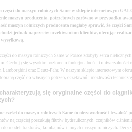
a części do maszyn rolniczych Same w sklepie internetowym GALOP
nie maszyn producenta, potrzebnych zarówno w przypadku awarii 
ość maszyn rolniczych producenta mogłaby sprawić, że części Sam
chodzi jednak naprzeciw oczekiwaniom klientów, oferując realiza
 wysyłkową.
zęści do maszyn rolniczych Same w Polsce zdobyły serca nielicznych
. Cechują się wysokim poziomem funkcjonalności i uniwersalności or
h Lamborghini oraz Deutz-Fahr. W naszym sklepie internetowym oferu
 dobraną część do własnych potrzeb, oczekiwań i możliwości techniczn
harakteryzują się oryginalne części do ciągn
zych?
ne części do maszyn rolniczych Same to niezawodność i trwałość p
ów najczęściej poszukują filtrów hydraulicznych, czujników ciśnienia
 do modeli traktorów, kombajnów i innych maszyn rolniczych. Decyzja