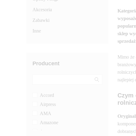
Akcesoria
Kategori
wyposaże
Zabawki
popularn
Inne
sklep wy
sprzedaż
Mimo że c
Producent
branżowym
rolniczyc
najlepiej
Czym c
Accord
rolnic
Airpress
AMA
Oryginal
Amazone
komponent
dobranych
Arag