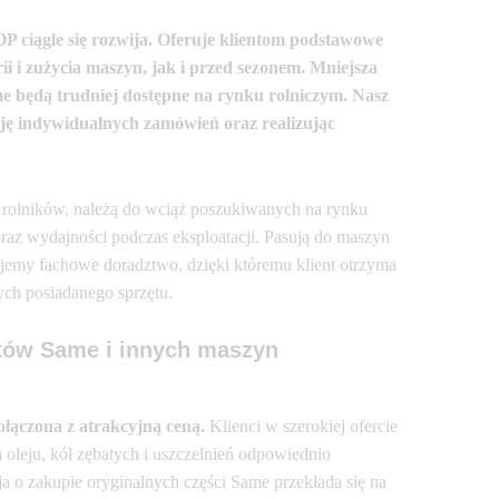
 ciągle się rozwija. Oferuje klientom podstawowe
i zużycia maszyn, jak i przed sezonem. Mniejsza
e będą trudniej dostępne na rynku rolniczym. Nasz
cję indywidualnych zamówień oraz realizując
 rolników, należą do wciąż poszukiwanych na rynku
az wydajności podczas eksploatacji. Pasują do maszyn
jemy fachowe doradztwo, dzięki któremu klient otrzyma
ych posiadanego sprzętu.
ików Same i innych maszyn
ołączona z atrakcyjną ceną.
Klienci w szerokiej ofercie
 oleju, kół zębatych i uszczelnień odpowiednio
 o zakupie oryginalnych części Same przekłada się na