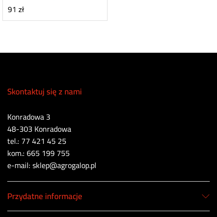
91
zł
Skontaktuj się z nami
Konradowa 3
48-303 Konradowa
tel.: 77 421 45 25
kom.: 665 199 755
e-mail: sklep@agrogalop.pl
Przydatne informacje