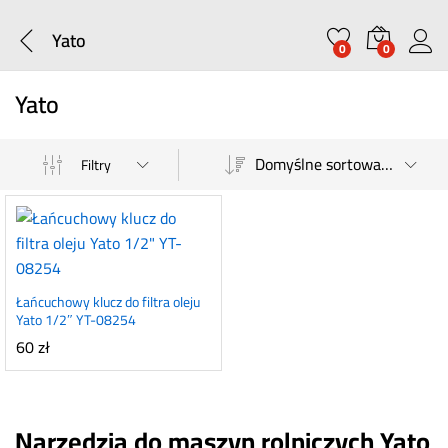
Yato
0
0
Yato
Domyślne sortowanie
Filtry
Łańcuchowy klucz do filtra oleju
Yato 1/2″ YT-08254
60
zł
Narzędzia do maszyn rolniczych Yato