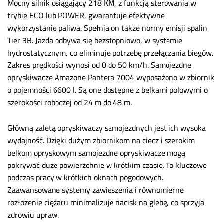
Mocny silnik osiągający 218 KM, z funkcją sterowania w
trybie ECO lub POWER, gwarantuje efektywne
wykorzystanie paliwa.
Spełnia on także normy emisji spalin
Tier 3B.
Jazda odbywa się bezstopniowo, w systemie
hydrostatycznym, co eliminuje potrzebę przełączania biegów.
Zakres prędkości wynosi od 0 do 50 km/h. Samojezdne
opryskiwacze Amazone Pantera 7004 wyposażono w zbiornik
o pojemności 6600 l. Są one dostępne z belkami polowymi o
szerokości roboczej od 24 m do 48 m.
Główną zaletą opryskiwaczy samojezdnych jest ich wysoka
wydajność. Dzięki dużym zbiornikom na ciecz i szerokim
belkom opryskowym samojezdne opryskiwacze mogą
pokrywać duże powierzchnie w krótkim czasie. To kluczowe
podczas pracy w krótkich oknach pogodowych.
Zaawansowane systemy zawieszenia i równomierne
rozłożenie ciężaru minimalizuje nacisk na glebę, co sprzyja
zdrowiu upraw.