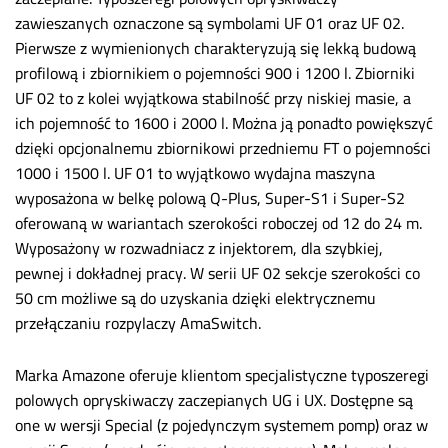
zawieszanych oznaczone są symbolami UF 01 oraz UF 02.
Pierwsze z wymienionych charakteryzują się lekką budową
profilową i zbiornikiem o pojemności 900 i 1200 l. Zbiorniki
UF 02 to z kolei wyjątkowa stabilność przy niskiej masie, a
ich pojemność to 1600 i 2000 l. Można ją ponadto powiększyć
dzięki opcjonalnemu zbiornikowi przedniemu FT o pojemności
1000 i 1500 l. UF 01 to wyjątkowo wydajna maszyna
wyposażona w belkę polową Q-Plus, Super-S1 i Super-S2
oferowaną w wariantach szerokości roboczej od 12 do 24 m.
Wyposażony w rozwadniacz z injektorem, dla szybkiej,
pewnej i dokładnej pracy. W serii UF 02 sekcje szerokości co
50 cm możliwe są do uzyskania dzięki elektrycznemu
przełączaniu rozpylaczy AmaSwitch.
Marka Amazone oferuje klientom specjalistyczne typoszeregi
polowych opryskiwaczy zaczepianych UG i UX. Dostępne są
one w wersji Special (z pojedynczym systemem pomp) oraz w