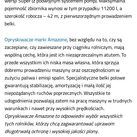
wersji Super (z podwójnym systemem pomp). Maksymalna
pojemność zbiornika wynosi w tym przypadku 11200 l, a
szerokość robocza – 42 m, z pierwszorzędnym prowadzeniem
belki.
Opryskiwacze marki Amazone
, bez względu na to, czy są
zaczepiane, czy zawieszane przy ciągniku rolniczym, mają
wspólną cechę, która jest ich niezaprzeczalnym atutem. To
przede wszystkim ich niska masa własna, która sprzyja
dobremu prowadzeniu maszyny oraz oszczędnościom w
zużyciu paliwa i emisji spalin. Specjalistyczne belki polowe
gwarantują stabilizację, amortyzację i małą ilość jej
niepożądanych ruchów poprzecznych. Wszystkie te
udogodnienia pozwalają zatem na pracę maszyny w trudnych
warunkach i nawet przy wysokich prędkościach.
Opryskiwacze Amazone to odpowiedni wybór wszystkich
tych rolników, którzy chcą zagwarantować uprawom
długotrwałą ochronę i wysokiej jakości plony.