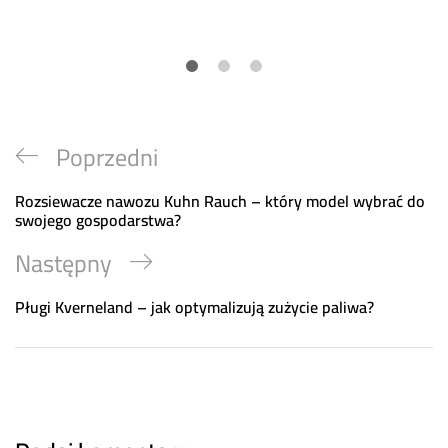
Nawigacja
Previous
Poprzedni
wpisu
Post
Rozsiewacze nawozu Kuhn Rauch – który model wybrać do
swojego gospodarstwa?
Next
Następny
Post
Pługi Kverneland – jak optymalizują zużycie paliwa?