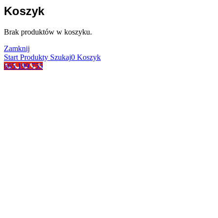
Koszyk
Brak produktów w koszyku.
Zamknij
Start
Produkty
Szukaj
0
Koszyk
665 199 755