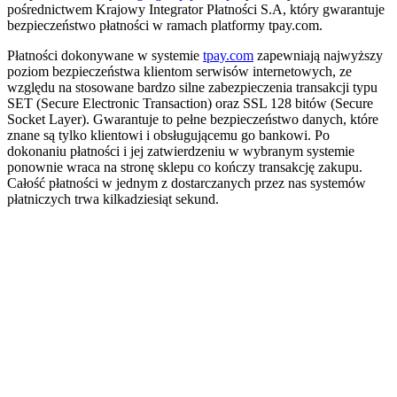
pośrednictwem Krajowy Integrator Płatności S.A, który gwarantuje
bezpieczeństwo płatności w ramach platformy tpay.com.
Płatności dokonywane w systemie
tpay.com
zapewniają najwyższy
poziom bezpieczeństwa klientom serwisów internetowych, ze
względu na stosowane bardzo silne zabezpieczenia transakcji typu
SET (Secure Electronic Transaction) oraz SSL 128 bitów (Secure
Socket Layer). Gwarantuje to pełne bezpieczeństwo danych, które
znane są tylko klientowi i obsługującemu go bankowi. Po
dokonaniu płatności i jej zatwierdzeniu w wybranym systemie
ponownie wraca na stronę sklepu co kończy transakcję zakupu.
Całość płatności w jednym z dostarczanych przez nas systemów
płatniczych trwa kilkadziesiąt sekund.