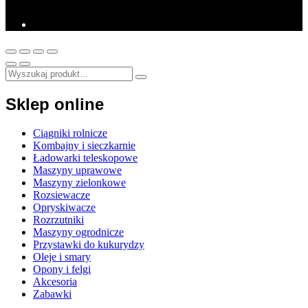
Sklep online
Ciągniki rolnicze
Kombajny i sieczkarnie
Ładowarki teleskopowe
Maszyny uprawowe
Maszyny zielonkowe
Rozsiewacze
Opryskiwacze
Rozrzutniki
Maszyny ogrodnicze
Przystawki do kukurydzy
Oleje i smary
Opony i felgi
Akcesoria
Zabawki