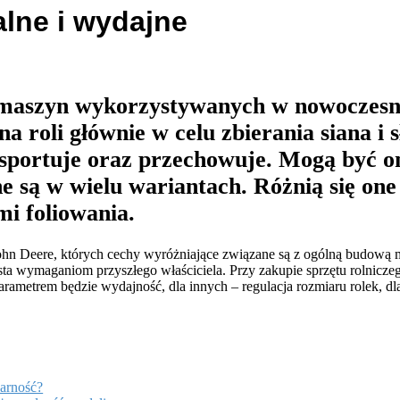
lne i wydajne
h maszyn wykorzystywanych w nowoczesny
a roli głównie w celu zbierania siana i
ransportuje oraz przechowuje. Mogą być 
e są w wielu wariantach. Różnią się one
mi foliowania.
y John Deere, których cechy wyróżniające związane są z ogólną budową
ta wymaganiom przyszłego właściciela. Przy zakupie sprzętu rolniczego
rametrem będzie wydajność, dla innych – regulacja rozmiaru rolek, d
larność?