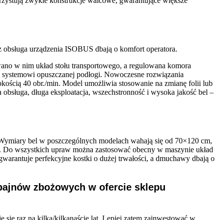
rzystują zwykle konstrukcje walcowe, gwarantujące większe
az obsługa urządzenia ISOBUS dbają o komfort operatora.
ano w nim układ stołu transportowego, a regulowana komora
ki systemowi opuszczanej podłogi. Nowoczesne rozwiązania
kością 40 obr./min. Model umożliwia stosowanie na zmianę folii lub
 obsługa, długa eksploatacja, wszechstronność i wysoka jakość bel –
re. Wymiary bel w poszczególnych modelach wahają się od 70×120 cm,
). Do wszystkich upraw można zastosować obecny w maszynie układ
warantuje perfekcyjne kostki o dużej trwałości, a dmuchawy dbają o
mbajnów zbożowych w ofercie sklepu
 się raz na kilka/kilkanaście lat. Lepiej zatem zainwestować w