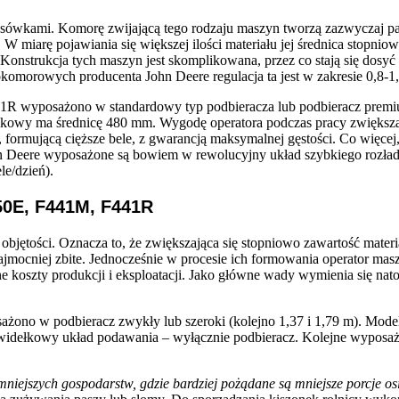
ówkami. Komorę zwijającą tego rodzaju maszyn tworzą zazwyczaj pas
 W miarę pojawiania się większej ilości materiału jej średnica stopnio
Konstrukcja tych maszyn jest skomplikowana, przez co stają się dosyć 
okomorowych producenta John Deere regulacja ta jest w zakresie 0,8-1
yposażono w standardowy typ podbieracza lub podbieracz premium.
akowy ma średnicę 480 mm. Wygodę operatora podczas pracy zwiększaj
ującą cięższe bele, z gwarancją maksymalnej gęstości. Co więcej, 
n Deere wyposażone są bowiem w rewolucyjny układ szybkiego rozła
e/dzień).
50E, F441M, F441R
ętości. Oznacza to, że zwiększająca się stopniowo zawartość materia
 najmocniej zbite. Jednocześnie w procesie ich formowania operator ma
e koszty produkcji i eksploatacji. Jako główne wady wymienia się na
ono w podbieracz zwykły lub szeroki (kolejno 1,37 i 1,79 m). Model
dełkowy układ podawania – wyłącznie podbieracz. Kolejne wyposażo
mniejszych gospodarstw, gdzie bardziej pożądane są mniejsze porcje o