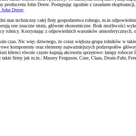
y producenta John Deere. Postępując zgodnie z zasadami eksploatacji
i John Deere
.
dni stan techniczny całej floty gospodarstwa rolnego, m.in odpowiedni
rują one znaczne straty, głównie ekonomiczne. Brak możliwości wyko
acy rolnicy. Korzystając z odpowiednich warunków atmosferycznych, o
im czas. Nic więc dziwnego, że coraz większa grupa rolników w takie
stawowe komponenty oraz elementy najważniejszych podzespołów głów
asi klienci równie często kupują akcesoria sprzętowe: lampy robocze 
takie firmy jak m.in.: Massey Ferguson, Case, Claas, Deutz-Fahr, Fe