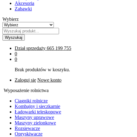
Akcesoria
Zabawki
Wybierz
Wyszukaj
Dział sprzedaży
665 199 755
0
0
Brak produktów w koszyku.
Zaloguj się
Nowe konto
Wyposażenie rolnictwa
Ciągniki rolnicze
Kombajny i sieczkarnie
Ładowarki teleskopowe
Maszyny uprawowe
Maszyny zielonkowe
Rozsiewacze
Opryskiwacze