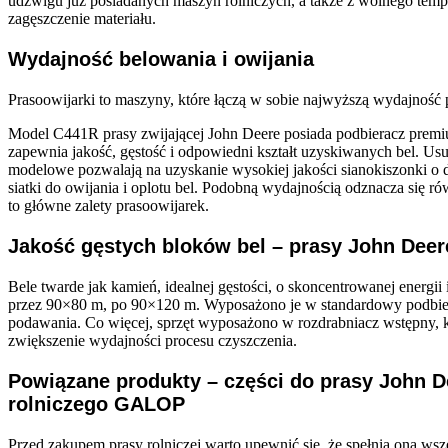
udźwigu już posiadanych maszyn rolniczych, a także z wolnego temp
zagęszczenie materiału.
Wydajność belowania i owijania
Prasoowijarki to maszyny, które łączą w sobie najwyższą wydajność 
Model C441R prasy zwijającej John Deere posiada podbieracz premi
zapewnia jakość, gęstość i odpowiedni kształt uzyskiwanych bel. U
modelowe pozwalają na uzyskanie wysokiej jakości sianokiszonki o d
siatki do owijania i oplotu bel. Podobną wydajnością odznacza się 
to główne zalety prasoowijarek.
Jakość gęstych bloków bel – prasy John Deer
Bele twarde jak kamień, idealnej gęstości, o skoncentrowanej energ
przez 90×80 m, po 90×120 m. Wyposażono je w standardowy podbier
podawania. Co więcej, sprzęt wyposażono w rozdrabniacz wstępny, k
zwiększenie wydajności procesu czyszczenia.
Powiązane produkty – części do prasy John D
rolniczego GALOP
Przed zakupem prasy rolniczej warto upewnić się, że spełnia ona wsze