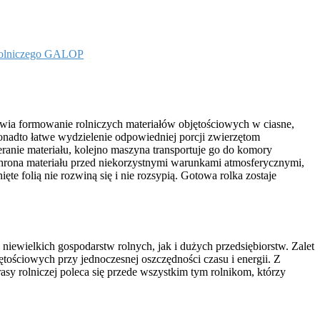
 rolniczego GALOP
liwia formowanie rolniczych materiałów objętościowych w ciasne,
ponadto łatwe wydzielenie odpowiedniej porcji zwierzętom
ranie materiału, kolejno maszyna transportuje go do komory
 ochrona materiału przed niekorzystnymi warunkami atmosferycznymi,
te folią nie rozwiną się i nie rozsypią. Gotowa rolka zostaje
niewielkich gospodarstw rolnych, jak i dużych przedsiębiorstw. Zalet
tościowych przy jednoczesnej oszczędności czasu i energii. Z
y rolniczej poleca się przede wszystkim tym rolnikom, którzy