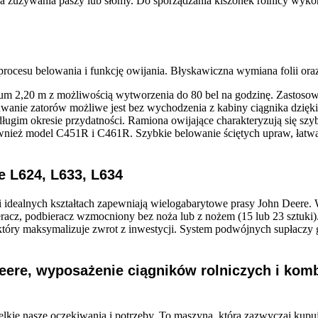
a zużywania paszy lub słomy. Do sporządzania kiszonek rolnicy wyko
procesu belowania i funkcję owijania. Błyskawiczna wymiana folii or
um 2,20 m z możliwością wytworzenia do 80 bel na godzinę. Zastosow
suwanie zatorów możliwe jest bez wychodzenia z kabiny ciągnika dzię
ługim okresie przydatności. Ramiona owijające charakteryzują się szyb
również model C451R i C461R. Szybkie belowanie ściętych upraw, łatwa
e L624, L633, L634
ii i idealnych kształtach zapewniają wielogabarytowe prasy John Dee
acz, podbieracz wzmocniony bez noża lub z nożem (15 lub 23 sztuki
tóry maksymalizuje zwrot z inwestycji. System podwójnych supłaczy g
eere, wyposażenie ciągników rolniczych i ko
lkie nasze oczekiwania i potrzeby. To maszyna, którą zazwyczaj kupuje