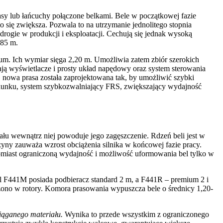
y lub łańcuchy połączone belkami. Bele w początkowej fazie
wo się zwiększa. Pozwala to na utrzymanie jednolitego stopnia
drogie w produkcji i eksploatacji. Cechują się jednak wysoką
,85 m.
 Ich wymiar sięga 2,20 m. Umożliwia zatem zbiór szerokich
ą wyświetlacze i prosty układ napędowy oraz system sterowania
nowa prasa została zaprojektowana tak, by umożliwić szybki
dunku, system szybkozwalniający FRS, zwiększający wydajność
łu wewnątrz niej powoduje jego zagęszczenie. Rdzeń beli jest w
szyny zauważa wzrost obciążenia silnika w końcowej fazie pracy.
tomiast ograniczoną wydajność i możliwość uformowania bel tylko w
 F441M posiada podbieracz standard 2 m, a F441R – premium 2 i
no w rotory. Komora prasowania wypuszcza bele o średnicy 1,20-
siąganego materiału.
Wynika to przede wszystkim z ograniczonego