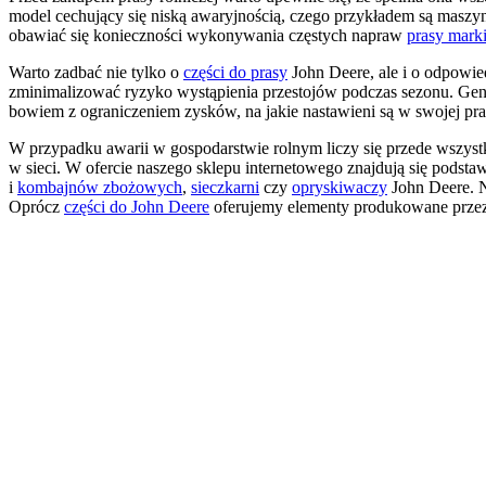
model cechujący się niską awaryjnością, czego przykładem są maszyn
obawiać się konieczności wykonywania częstych napraw
prasy mark
Warto zadbać nie tylko o
części do prasy
John Deere, ale i o odpowie
zminimalizować ryzyko wystąpienia przestojów podczas sezonu. Gene
bowiem z ograniczeniem zysków, na jakie nastawieni są w swojej pr
W przypadku awarii w gospodarstwie rolnym liczy się przede wszystk
w sieci. W ofercie naszego sklepu internetowego znajdują się pod
i
kombajnów zbożowych
,
sieczkarni
czy
opryskiwaczy
John Deere. N
Oprócz
części do John Deere
oferujemy elementy produkowane przez 