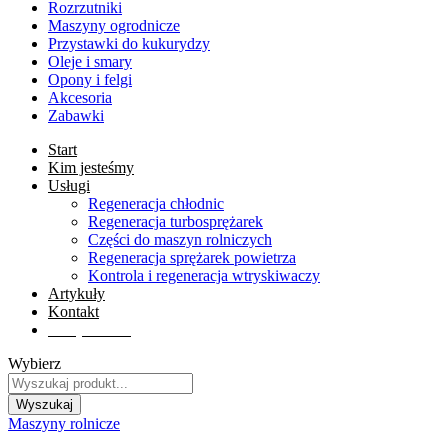
Rozrzutniki
Maszyny ogrodnicze
Przystawki do kukurydzy
Oleje i smary
Opony i felgi
Akcesoria
Zabawki
Start
Kim jesteśmy
Usługi
Regeneracja chłodnic
Regeneracja turbosprężarek
Części do maszyn rolniczych
Regeneracja sprężarek powietrza
Kontrola i regeneracja wtryskiwaczy
Artykuły
Kontakt
Sklep online
Wybierz
Wyszukaj
Maszyny rolnicze