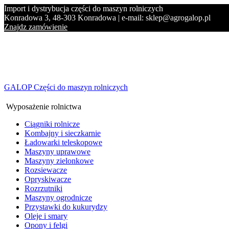
Import i dystrybucja części do maszyn rolniczych
Konradowa 3, 48-303 Konradowa | e-mail: sklep@agrogalop.pl
Znajdz zamówienie
GALOP Części do maszyn rolniczych
Wyposażenie rolnictwa
Ciągniki rolnicze
Kombajny i sieczkarnie
Ładowarki teleskopowe
Maszyny uprawowe
Maszyny zielonkowe
Rozsiewacze
Opryskiwacze
Rozrzutniki
Maszyny ogrodnicze
Przystawki do kukurydzy
Oleje i smary
Opony i felgi