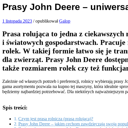
Prasy John Deere – uniwersa
1 listopada 2023
/
opublikował
Galop
Prasa rolująca to jedna z ciekawszyc
i światowych gospodarstwach. Pracuje n
rolek. W takiej formie łatwo się je t
dla zwierząt. Prasy John Deere dostępn
także rozmiarem rolek czy też funkcja
Zależnie od własnych potrzeb i preferencji, rolnicy wybierają pras
gama asortymentu pozwala na kupno tej maszyny, która idealnie spros
będziemy najbardziej potrzebować. Dla niektórych najważniejszym pa
Spis treści:
Czym jest prasa rolnicza (prasa rolująca)?
Prasy John Deere – jakim cechom zawdzięczają swoją popu