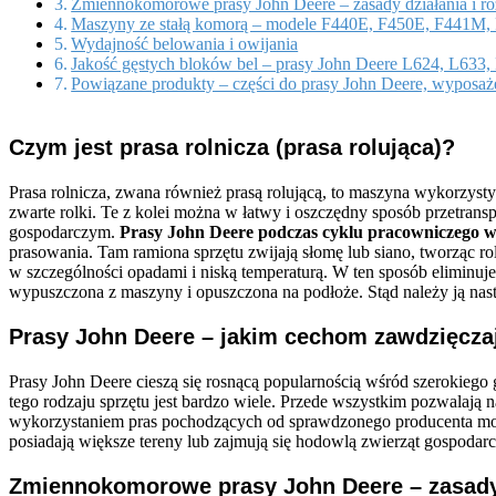
Zmiennokomorowe prasy John Deere – zasady działania i r
Maszyny ze stałą komorą – modele F440E, F450E, F441M,
Wydajność belowania i owijania
Jakość gęstych bloków bel – prasy John Deere L624, L633,
Powiązane produkty – części do prasy John Deere, wyposa
Czym jest prasa rolnicza (prasa rolująca)?
Prasa rolnicza, zwana również prasą rolującą, to maszyna wykorzyst
zwarte rolki. Te z kolei można w łatwy i oszczędny sposób przetran
gospodarczym.
Prasy John Deere podczas cyklu pracowniczego w
prasowania. Tam ramiona sprzętu zwijają słomę lub siano, tworząc ro
w szczególności opadami i niską temperaturą. W ten sposób eliminuje 
wypuszczona z maszyny i opuszczona na podłoże. Stąd należy ją nast
Prasy John Deere – jakim cechom zawdzięcza
Prasy John Deere cieszą się rosnącą popularnością wśród szerokiego 
tego rodzaju sprzętu jest bardzo wiele. Przede wszystkim pozwalają
wykorzystaniem pras pochodzących od sprawdzonego producenta można
posiadają większe tereny lub zajmują się hodowlą zwierząt gospodar
Zmiennokomorowe prasy John Deere – zasady 