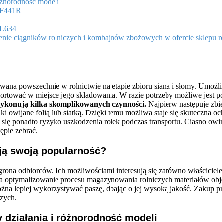
óżnorodność modeli
 F441R
 L634
żenie ciągników rolniczych i kombajnów zbożowych w ofercie sklepu
ywana powszechnie w rolnictwie na etapie zbioru siana i słomy. Umoż
sportować w miejsce jego składowania. W razie potrzeby możliwe jest 
ykonują kilka skomplikowanych czynności.
Najpierw następuje zbie
lki owijane folią lub siatką. Dzięki temu możliwa staje się skuteczna
się ponadto ryzyko uszkodzenia rolek podczas transportu. Ciasno owinię
ępie zebrać.
ją swoją popularność?
grona odbiorców. Ich możliwościami interesują się zarówno właściciele 
 na optymalizowanie procesu magazynowania rolniczych materiałów obję
 lepiej wykorzystywać paszę, dbając o jej wysoką jakość. Zakup pras
czych.
działania i różnorodność modeli