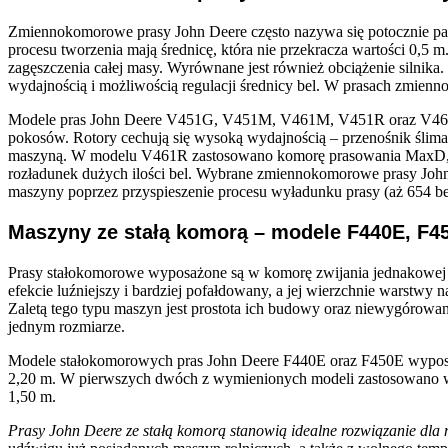
Zmiennokomorowe prasy John Deere często nazywa się potocznie pas
procesu tworzenia mają średnicę, która nie przekracza wartości 0,5 m.
zagęszczenia całej masy. Wyrównane jest również obciążenie silnika. 
wydajnością i możliwością regulacji średnicy bel. W prasach zmienn
Modele pras John Deere V451G, V451M, V461M, V451R oraz V461R w
pokosów. Rotory cechują się wysoką wydajnością – przenośnik ślim
maszyną. W modelu V461R zastosowano komorę prasowania MaxD, form
rozładunek dużych ilości bel. Wybrane zmiennokomorowe prasy Joh
maszyny poprzez przyspieszenie procesu wyładunku prasy (aż 654 bel
Maszyny ze stałą komorą – modele F440E, F4
Prasy stałokomorowe wyposażone są w komorę zwijania jednakowej obj
efekcie luźniejszy i bardziej pofałdowany, a jej wierzchnie warstwy
Zaletą tego typu maszyn jest prostota ich budowy oraz niewygórowan
jednym rozmiarze.
Modele stałokomorowych pras John Deere F440E oraz F450E wyposaż
2,20 m. W pierwszych dwóch z wymienionych modeli zastosowano wi
1,50 m.
Prasy John Deere ze stałą komorą stanowią idealne rozwiązanie dla 