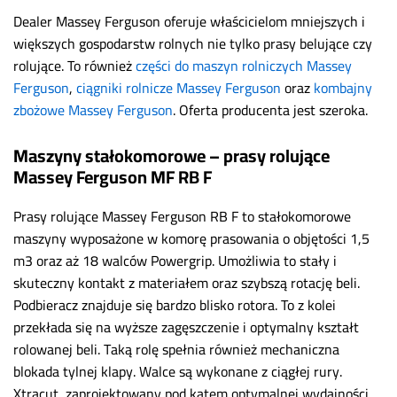
Dealer Massey Ferguson oferuje właścicielom mniejszych i
większych gospodarstw rolnych nie tylko prasy belujące czy
rolujące. To również
części do maszyn rolniczych Massey
Ferguson
,
ciągniki rolnicze Massey Ferguson
oraz
kombajny
zbożowe Massey Ferguson
. Oferta producenta jest szeroka.
Maszyny stałokomorowe – prasy rolujące
Massey Ferguson MF RB F
Prasy rolujące Massey Ferguson RB F to stałokomorowe
maszyny wyposażone w komorę prasowania o objętości 1,5
m3 oraz aż 18 walców Powergrip. Umożliwia to stały i
skuteczny kontakt z materiałem oraz szybszą rotację beli.
Podbieracz znajduje się bardzo blisko rotora. To z kolei
przekłada się na wyższe zagęszczenie i optymalny kształt
rolowanej beli. Taką rolę spełnia również mechaniczna
blokada tylnej klapy. Walce są wykonane z ciągłej rury.
Xtracut, zaprojektowany pod kątem optymalnej wydajności