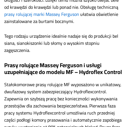
długości i szerokości. Dzięki temu można szybko owijać bele
od krawędzi do krawędzi lub ponad nie. Obsługę techniczną
prasy rolującej marki Massey Ferguson
ułatwia oświetlenie
zainstalowane za burtami bocznymi.
Tego rodzaju urządzenie idealnie nadaje się do produkcji bel
siana, sianokiszonki lub słomy o wysokim stopniu
zagęszczenia.
Prasy rolujące Massey Ferguson i usługi
uzupełniające do modelu MF – Hydroflex Control
Stałokomorowe prasy rolujące MF wyposażono w unikatowy,
dwufazowy system zabezpieczający Hydroflexcontrol.
Zapewnia on szybszą pracę bez konieczności wykonywania
przestojów dla zachowania bezpieczeństwa. Pierwsza faza
pracy systemu Hydroflexcontrol umożliwia ruch przedniej
części podłogi komory prasowania i automatycznie zapobiega
ryzyku wystąpienia aż 80% potencjalnych blokad. Drugą fazę