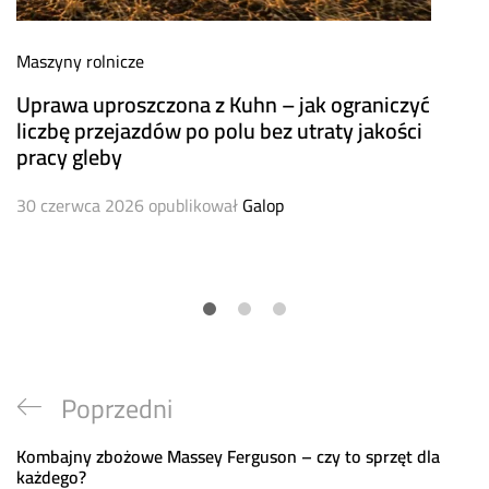
Maszyny rolnicze
Uprawa uproszczona z Kuhn – jak ograniczyć
liczbę przejazdów po polu bez utraty jakości
pracy gleby
30 czerwca 2026
opublikował
Galop
Nawigacja
Previous
Poprzedni
wpisu
Post
Kombajny zbożowe Massey Ferguson – czy to sprzęt dla
każdego?