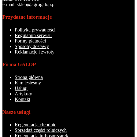
e-mail: sklep@agrogalop.pl
Przydatne informacje
Polityka prywatności
Regulamin serwisu
Formy płatności
Sposoby dostawy
Reklamacje i zwroty
Firma GALOP
Strona główna
Kim jesteśmy
Usługi
Artykuły
Kontakt
Nasze usługi
Regeneracja chłodnic
Sprzedaż części rolniczych
Regeneracja turbosprężarek