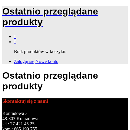
Ostatnio przeglądane
produkty
0
0
Brak produktów w koszyku.
Zaloguj się
Nowe konto
Ostatnio przeglądane
produkty
Skontaktuj się z nami
Konradowa 3
48-303 Konradowa
tel.: 77 421 45 25
kom.: 665 199 755