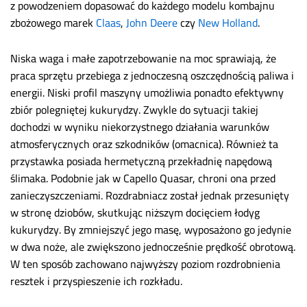
z powodzeniem dopasować do każdego modelu kombajnu
zbożowego marek
Claas
,
John Deere
czy
New Holland
.
Niska waga i małe zapotrzebowanie na moc sprawiają, że
praca sprzętu przebiega z jednoczesną oszczędnością paliwa i
energii. Niski profil maszyny umożliwia ponadto efektywny
zbiór polegniętej kukurydzy. Zwykle do sytuacji takiej
dochodzi w wyniku niekorzystnego działania warunków
atmosferycznych oraz szkodników (omacnica). Również ta
przystawka posiada hermetyczną przekładnię napędową
ślimaka. Podobnie jak w Capello Quasar, chroni ona przed
zanieczyszczeniami. Rozdrabniacz został jednak przesunięty
w stronę dziobów, skutkując niższym docięciem łodyg
kukurydzy. By zmniejszyć jego masę, wyposażono go jedynie
w dwa noże, ale zwiększono jednocześnie prędkość obrotową.
W ten sposób zachowano najwyższy poziom rozdrobnienia
resztek i przyspieszenie ich rozkładu.