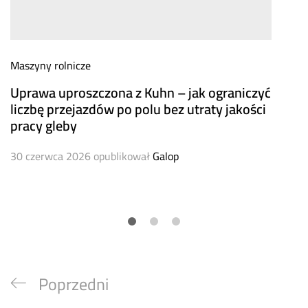
Maszyny rolnicze
Uprawa uproszczona z Kuhn – jak ograniczyć
liczbę przejazdów po polu bez utraty jakości
pracy gleby
30 czerwca 2026
opublikował
Galop
Nawigacja
Previous
Poprzedni
wpisu