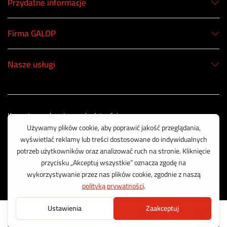
Przydatne informacje
Firma GALOP
Nasze usługi
Korzystamy z bezpiecznych płatności
© 2003 - 2025 GALOP - Wyposażenie Rolnictwa | Wykonanie:
CreativeOne
0
Start
Produkty
Szukaj
Koszyk