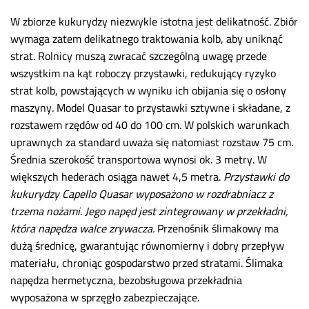
W zbiorze kukurydzy niezwykle istotna jest delikatność. Zbiór
wymaga zatem delikatnego traktowania kolb, aby uniknąć
strat. Rolnicy muszą zwracać szczególną uwagę przede
wszystkim na kąt roboczy przystawki, redukujący ryzyko
strat kolb, powstających w wyniku ich obijania się o osłony
maszyny. Model Quasar to przystawki sztywne i składane, z
rozstawem rzędów od 40 do 100 cm. W polskich warunkach
uprawnych za standard uważa się natomiast rozstaw 75 cm.
Średnia szerokość transportowa wynosi ok. 3 metry. W
większych hederach osiąga nawet 4,5 metra.
Przystawki do
kukurydzy Capello Quasar wyposażono w rozdrabniacz z
trzema nożami. Jego napęd jest zintegrowany w przekładni,
która napędza walce zrywacza.
Przenośnik ślimakowy ma
dużą średnicę, gwarantując równomierny i dobry przepływ
materiału, chroniąc gospodarstwo przed stratami. Ślimaka
napędza hermetyczna, bezobsługowa przekładnia
wyposażona w sprzęgło zabezpieczające.