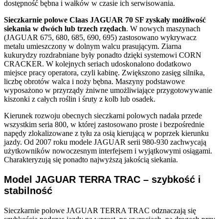
dostępność bębna i wałków w czasie ich serwisowania.
Sieczkarnie polowe Claas JAGUAR 70 SF zyskały możliwość
siekania w dwóch lub trzech rzędach
. W nowych maszynach
(JAGUAR 675, 680, 685, 690, 695) zastosowano wykrywacz
metalu umieszczony w dolnym walcu prasującym. Ziarna
kukurydzy rozdrabniane były ponadto dzięki systemowi CORN
CRACKER. W kolejnych seriach udoskonalono dodatkowo
miejsce pracy operatora, czyli kabinę. Zwiększono zasięg silnika,
liczbę obrotów walca i noży bębna. Maszyny podstawowe
wyposażono w przyrządy żniwne umożliwiające przygotowywanie
kiszonki z całych roślin i śruty z kolb lub osadek.
Kierunek rozwoju obecnych sieczkarni polowych nadała przede
wszystkim seria 800, w której zastosowano proste i bezpośrednie
napędy zlokalizowane z tyłu za osią kierującą w poprzek kierunku
jazdy. Od 2007 roku modele JAGUAR serii 980-930 zachwycają
użytkowników nowoczesnym interfejsem i wyjątkowymi osiągami.
Charakteryzują się ponadto najwyższą jakością siekania.
Model JAGUAR TERRA TRAC – szybkość i
stabilność
Sieczkarnie polowe JAGUAR TERRA TRAC odznaczają się