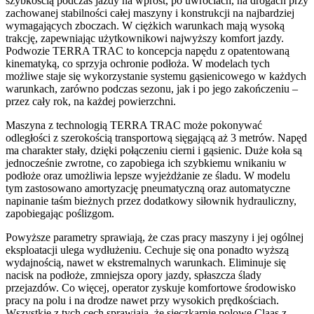
szybkością podczas jazdy na wprost, po uwrociach, na drogach przy
zachowanej stabilności całej maszyny i konstrukcji na najbardziej
wymagających zboczach. W ciężkich warunkach mają wysoką
trakcję, zapewniając użytkownikowi najwyższy komfort jazdy.
Podwozie TERRA TRAC to koncepcja napędu z opatentowaną
kinematyką, co sprzyja ochronie podłoża. W modelach tych
możliwe staje się wykorzystanie systemu gąsienicowego w każdych
warunkach, zarówno podczas sezonu, jak i po jego zakończeniu –
przez cały rok, na każdej powierzchni.
Maszyna z technologią TERRA TRAC może pokonywać
odległości z szerokością transportową sięgającą aż 3 metrów. Napęd
ma charakter stały, dzięki połączeniu cierni i gąsienic. Duże koła są
jednocześnie zwrotne, co zapobiega ich szybkiemu wnikaniu w
podłoże oraz umożliwia lepsze wyjeżdżanie ze śladu. W modelu
tym zastosowano amortyzację pneumatyczną oraz automatyczne
napinanie taśm bieżnych przez dodatkowy siłownik hydrauliczny,
zapobiegając poślizgom.
Powyższe parametry sprawiają, że czas pracy maszyny i jej ogólnej
eksploatacji ulega wydłużeniu. Cechuje się ona ponadto wyższą
wydajnością, nawet w ekstremalnych warunkach. Eliminuje się
nacisk na podłoże, zmniejsza opory jazdy, spłaszcza ślady
przejazdów. Co więcej, operator zyskuje komfortowe środowisko
pracy na polu i na drodze nawet przy wysokich prędkościach.
Wszystkie z tych cech sprawiają, że sieczkarnie polowe Claas z