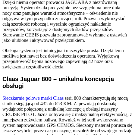
Dzięki niemu operator prowadzi JAGUARA z niezrównaną
precyzją. System działa precyzyjnie bez względu na porę dnia i
nocy oraz panujące warunki atmosferyczne – oświetlenie nie
odgrywa w tym przypadku znaczącej roli. Pozwala wykorzystać
całą szerokość roboczą i wyraźnie ograniczyć nakładanie
przejazdów, korzystając z dostępnych śladów przejazdów.
Sterowanie CEBIS pozwala zaprogramować wybrane z ustawień
jako ulubione i aktywować przełącznikiem.
Obsługa systemu jest intuicyjna i niezwykle prosta. Dzięki temu
możliwa jest nawet bez doświadczenia operatora. Wyjątkową
przepustowość bębna nożowego zapewniają 42 noże oraz
zwiększona częstotliwość cięcia.
Claas Jaguar 800 – unikalna koncepcja
obsługi
Sieczkarnie polowe marki Claas
serii 800 charakteryzują się mocą
silnika sięgającą od 435 do 653 KM. Zapewniają doskonałą
wydajność połączoną z unikalną koncepcją obsługi maszyny
CRUISE PILOT. Jazda odbywa się z maksymalną efektywnością, z
mniejszym zużyciem paliwa. Również w tej serii wykorzystano
system naprowadzania GPS CEMOS. Sieczony materiał porusza się
jeszcze szybciej przez całą maszynę, niezależnie od swojego rodzaju