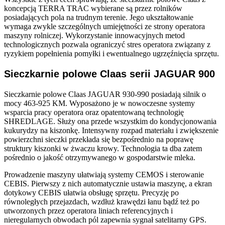
koncepcją TERRA TRAC wybierane są przez rolników
posiadających pola na trudnym terenie. Jego ukształtowanie
wymaga zwykle szczególnych umiejętności ze strony operatora
maszyny rolniczej. Wykorzystanie innowacyjnych metod
technologicznych pozwala ograniczyć stres operatora związany z
ryzykiem popełnienia pomyłki i ewentualnego ugrzęźnięcia sprzętu.
Sieczkarnie polowe Claas serii JAGUAR 900
Sieczkarnie polowe Claas JAGUAR 930-990 posiadają silnik o
mocy 463-925 KM. Wyposażono je w nowoczesne systemy
wsparcia pracy operatora oraz opatentowaną technologię
SHREDLAGE. Służy ona przede wszystkim do kondycjonowania
kukurydzy na kiszonkę. Intensywny rozpad materiału i zwiększenie
powierzchni sieczki przekłada się bezpośrednio na poprawę
struktury kiszonki w żwaczu krowy. Technologia ta dba zatem
pośrednio o jakość otrzymywanego w gospodarstwie mleka.
Prowadzenie maszyny ułatwiają systemy CEMOS i sterowanie
CEBIS. Pierwszy z nich automatycznie ustawia maszynę, a ekran
dotykowy CEBIS ułatwia obsługę sprzętu. Precyzję po
równoległych przejazdach, wzdłuż krawędzi łanu bądź też po
utworzonych przez operatora liniach referencyjnych i
nieregularnych obwodach pól zapewnia sygnał satelitarny GPS.