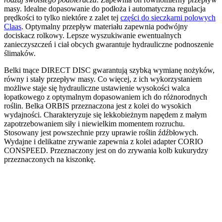
masy. Idealne dopasowanie do podłoża i automatyczna regulacja
prędkości to tylko niektóre z zalet tej
części do sieczkarni polowych
Claas
. Optymalny przepływ materiału zapewnia podwójny
dociskacz rolkowy. Lepsze wyszukiwanie ewentualnych
zanieczyszczeń i ciał obcych gwarantuje hydrauliczne podnoszenie
ślimaków.
Belki tnące DIRECT DISC gwarantują szybką wymianę nożyków,
równy i stały przepływ masy. Co więcej, z ich wykorzystaniem
możliwe staje się hydrauliczne ustawienie wysokości walca
łopatkowego z optymalnym dopasowaniem ich do różnorodnych
roślin. Belka ORBIS przeznaczona jest z kolei do wysokich
wydajności. Charakteryzuje się lekkobieżnym napędem z małym
zapotrzebowaniem siły i niewielkim momentem rozruchu.
Stosowany jest powszechnie przy uprawie roślin źdźbłowych.
Wydajne i delikatne zrywanie zapewnia z kolei adapter CORIO
CONSPEED. Przeznaczony jest on do zrywania kolb kukurydzy
przeznaczonych na kiszonkę.