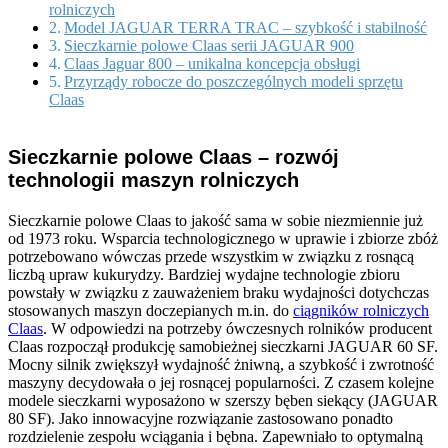
rolniczych
Model JAGUAR TERRA TRAC – szybkość i stabilność
Sieczkarnie polowe Claas serii JAGUAR 900
Claas Jaguar 800 – unikalna koncepcja obsługi
Przyrządy robocze do poszczególnych modeli sprzętu
Claas
Sieczkarnie polowe Claas – rozwój
technologii maszyn rolniczych
Sieczkarnie polowe Claas to jakość sama w sobie niezmiennie już
od 1973 roku. Wsparcia technologicznego w uprawie i zbiorze zbóż
potrzebowano wówczas przede wszystkim w związku z rosnącą
liczbą upraw kukurydzy. Bardziej wydajne technologie zbioru
powstały w związku z zauważeniem braku wydajności dotychczas
stosowanych maszyn doczepianych m.in. do
ciągników rolniczych
Claas
. W odpowiedzi na potrzeby ówczesnych rolników producent
Claas rozpoczął produkcję samobieżnej sieczkarni JAGUAR 60 SF.
Mocny silnik zwiększył wydajność żniwną, a szybkość i zwrotność
maszyny decydowała o jej rosnącej popularności. Z czasem kolejne
modele sieczkarni wyposażono w szerszy bęben siekący (JAGUAR
80 SF). Jako innowacyjne rozwiązanie zastosowano ponadto
rozdzielenie zespołu wciągania i bębna. Zapewniało to optymalną