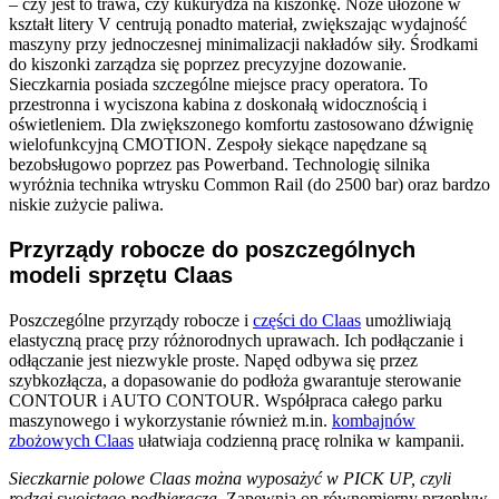
– czy jest to trawa, czy kukurydza na kiszonkę. Noże ułożone w
kształt litery V centrują ponadto materiał, zwiększając wydajność
maszyny przy jednoczesnej minimalizacji nakładów siły. Środkami
do kiszonki zarządza się poprzez precyzyjne dozowanie.
Sieczkarnia posiada szczególne miejsce pracy operatora. To
przestronna i wyciszona kabina z doskonałą widocznością i
oświetleniem. Dla zwiększonego komfortu zastosowano dźwignię
wielofunkcyjną CMOTION. Zespoły siekące napędzane są
bezobsługowo poprzez pas Powerband. Technologię silnika
wyróżnia technika wtrysku Common Rail (do 2500 bar) oraz bardzo
niskie zużycie paliwa.
Przyrządy robocze do poszczególnych
modeli sprzętu Claas
Poszczególne przyrządy robocze i
części do Claas
umożliwiają
elastyczną pracę przy różnorodnych uprawach. Ich podłączanie i
odłączanie jest niezwykle proste. Napęd odbywa się przez
szybkozłącza, a dopasowanie do podłoża gwarantuje sterowanie
CONTOUR i AUTO CONTOUR. Współpraca całego parku
maszynowego i wykorzystanie również m.in.
kombajnów
zbożowych Claas
ułatwiaja codzienną pracę rolnika w kampanii.
Sieczkarnie polowe Claas można wyposażyć w PICK UP, czyli
rodzaj swoistego podbieracza
. Zapewnia on równomierny przepływ