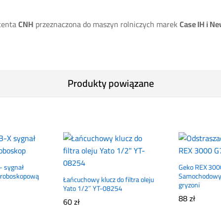
centa
CNH
przeznaczona do maszyn rolniczych marek
Case IH i N
Produkty powiązane
 sygnał
Geko REX 300
stroboskopową
Samochodowy 
Łańcuchowy klucz do filtra oleju
gryzoni
Yato 1/2″ YT-08254
88
zł
60
zł