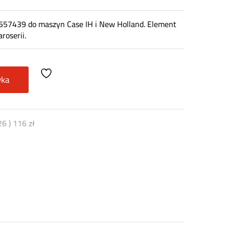
7557439 do maszyn Case IH i New Holland. Element
roserii.
yka
26
)
116
zł