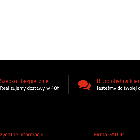
Szybko i bezpiecznie
Biuro obsługi klie
Realizujemy dostawy w 48h
Jesteśmy do twojej 
zydatne informacje
Firma GALOP