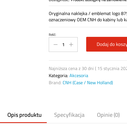
Oryginalna naklejka / emblemat logo 8
oznaczeniowy OEM CNH do kabiny lub ka
Ilość:
87557439
–
Dodaj do kosz
naklejka
Case
IH
Najniższa cena z 30 dni (
15 stycznia 20
/
Kategoria:
Akcesoria
New
Brand:
CNH (Case / New Holland)
Holland
(CNH)
quantity
Opis produktu
Specyfikacja
Opinie (0)