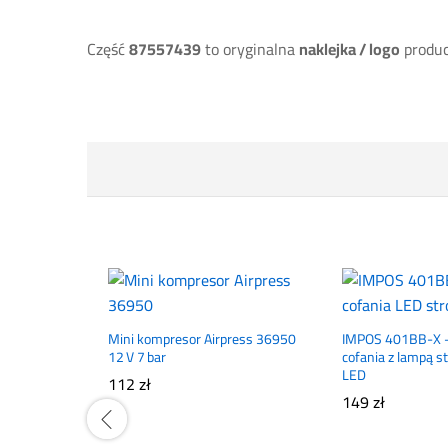
Część
87557439
to oryginalna
naklejka / logo
produ
Mini kompresor Airpress 36950
IMPOS 401BB-X –
12 V 7 bar
cofania z lampą 
LED
112
zł
149
zł