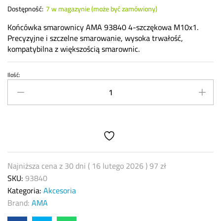
Dostępność:
7 w magazynie (może być zamówiony)
Końcówka smarownicy AMA 93840 4-szczękowa M10x1.
Precyzyjne i szczelne smarowanie, wysoka trwałość,
kompatybilna z większością smarownic.
Ilość:
AMA
93840
–
precyzyjna
końcówka
smarownicy
4-
szczękowa
Najniższa cena z 30 dni (
16 lutego 2026
)
97
zł
M10x1
SKU:
93840
quantity
Kategoria:
Akcesoria
Brand:
AMA