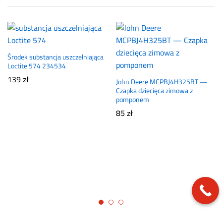
Środek substancja uszczelniająca
Loctite 574 234534
139
zł
John Deere MCPBJ4H325BT —
Czapka dziecięca zimowa z
pomponem
85
zł