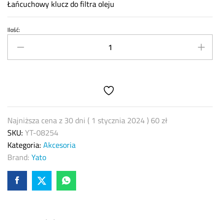
Łańcuchowy klucz do filtra oleju
Ilość:
Łańcuchowy
klucz
do
filtra
oleju
Yato
1/2"
YT-
Najniższa cena z 30 dni (
1 stycznia 2024
)
60
zł
08254
SKU:
YT-08254
quantity
Kategoria:
Akcesoria
Brand:
Yato